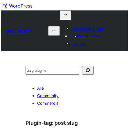
Få WordPress
Indsend et plugin
Plugin Directory
Mine favoritter
Log ind
Søg
Alle
Community
Commercial
Plugin-tag:
post slug