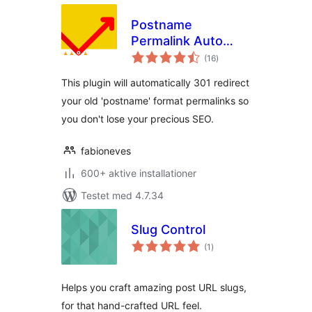
Postname
Permalink Auto
totale
Redirect
(16
)
bedømmelser
This plugin will automatically 301 redirect
your old 'postname' format permalinks so
you don't lose your precious SEO.
fabioneves
600+ aktive installationer
Testet med 4.7.34
Slug Control
totale
(1
)
bedømmelser
Helps you craft amazing post URL slugs,
for that hand-crafted URL feel.