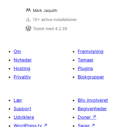
Mark Jaquith
10+ aktive installationer
Testet med 4.2.39
Om
Fremvisning
Nyheder
Temaer
Hosting
Plugins
Privatliv
Blokgrupper
Lær
Bliv involveret
Support
Begivenheder
Udviklere
Doner
↗
WordPress.tv
↗
Swag
↗