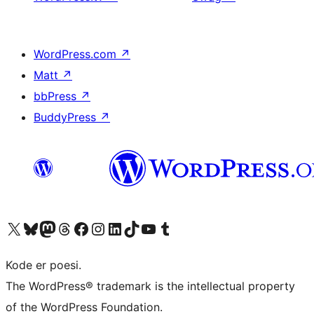
WordPress.com
↗
Matt
↗
bbPress
↗
BuddyPress
↗
Besøg vores X (tidligere Twitter) konto
Besøg vores Bluesky-konto
Besøg vores Mastodon konto
Besøg vores Threads-konto
Besøg vores Facebook side
Besøg vores Instagram konto
Besøg vores LinkedIn konto
Besøg vores TikTok-konto
Besøg vores YouTube-kanal
Besøg vores Tumblr-konto
Kode er poesi.
The WordPress® trademark is the intellectual property
of the WordPress Foundation.