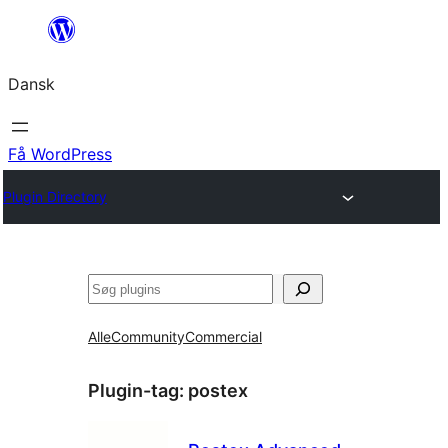
Spring
til
Dansk
indhold
Få WordPress
Plugin Directory
Søg
Alle
Community
Commercial
Plugin-tag:
postex