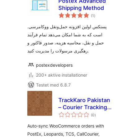
Postex Advanced
Shipping Method
totale
(1
)
bedømmelser
.پستکس اولین افزونه حمل‌ونقل ووکامرسی
است که به شما امکان می‌دهد تمام فرآیند
حمل و نقل، محاسبه هزینه، صدور فاکتور و
رهگیری مرسولات را مدیریت کنید.
postexdevelopers
200+ aktive installationer
Testet med 6.8.7
TrackKaro Pakistan
– Courier Tracking
totale
& COD
(0
)
bedømmelser
Auto-sync WooCommerce orders with
PostEx, Leopards, TCS, CallCourier,