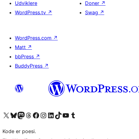
Udviklere
Doner
↗
WordPress.tv
↗
Swag
↗
WordPress.com
↗
Matt
↗
bbPress
↗
BuddyPress
↗
Besøg vores X (tidligere Twitter) konto
Besøg vores Bluesky-konto
Besøg vores Mastodon konto
Besøg vores Threads-konto
Besøg vores Facebook side
Besøg vores Instagram konto
Besøg vores LinkedIn konto
Besøg vores TikTok-konto
Besøg vores YouTube-kanal
Besøg vores Tumblr-konto
Kode er poesi.