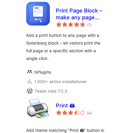
Print Page Block –
make any page
totale
printable in one
(7
)
bedømmelser
click
Add a print button to any page with a
Gutenberg block – let visitors print the
full page or a specific section with a
single click.
bPlugins
1.000+ aktive installationer
Testet med 7.0.3
Print 🖨
totale
(4
)
bedømmelser
Add theme matching "Print 🖨" button in