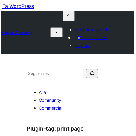
Få WordPress
Indsend et plugin
Plugin Directory
Mine favoritter
Log ind
Søg
Alle
Community
Commercial
Plugin-tag:
print page