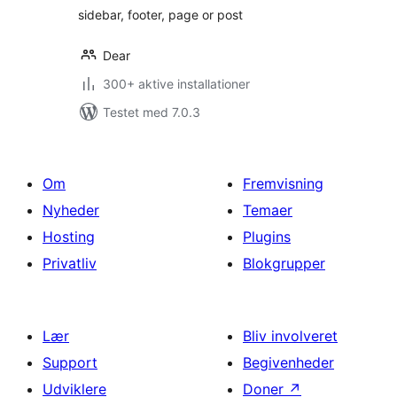
sidebar, footer, page or post
Dear
300+ aktive installationer
Testet med 7.0.3
Om
Fremvisning
Nyheder
Temaer
Hosting
Plugins
Privatliv
Blokgrupper
Lær
Bliv involveret
Support
Begivenheder
Udviklere
Doner
↗