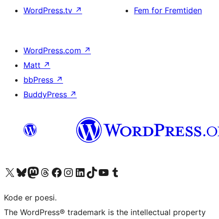
WordPress.tv
↗
Fem for Fremtiden
WordPress.com
↗
Matt
↗
bbPress
↗
BuddyPress
↗
Besøg vores X (tidligere Twitter) konto
Besøg vores Bluesky-konto
Besøg vores Mastodon konto
Besøg vores Threads-konto
Besøg vores Facebook side
Besøg vores Instagram konto
Besøg vores LinkedIn konto
Besøg vores TikTok-konto
Besøg vores YouTube-kanal
Besøg vores Tumblr-konto
Kode er poesi.
The WordPress® trademark is the intellectual property