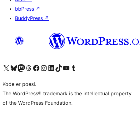
bbPress
↗
BuddyPress
↗
Besøg vores X (tidligere Twitter) konto
Besøg vores Bluesky-konto
Besøg vores Mastodon konto
Besøg vores Threads-konto
Besøg vores Facebook side
Besøg vores Instagram konto
Besøg vores LinkedIn konto
Besøg vores TikTok-konto
Besøg vores YouTube-kanal
Besøg vores Tumblr-konto
Kode er poesi.
The WordPress® trademark is the intellectual property
of the WordPress Foundation.