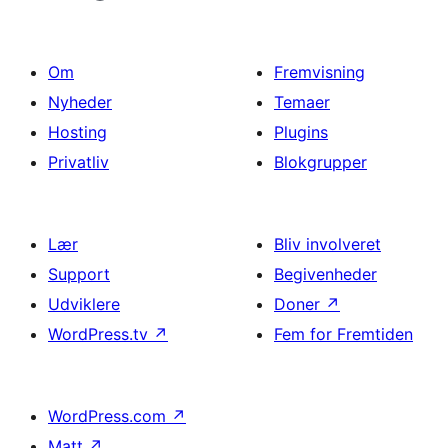
Om
Fremvisning
Nyheder
Temaer
Hosting
Plugins
Privatliv
Blokgrupper
Lær
Bliv involveret
Support
Begivenheder
Udviklere
Doner
↗
WordPress.tv
↗
Fem for Fremtiden
WordPress.com
↗
Matt
↗