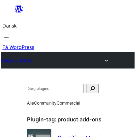
Spring
til
Dansk
indhold
Få WordPress
Plugin Directory
Søg
Alle
Community
Commercial
Plugin-tag:
product add-ons