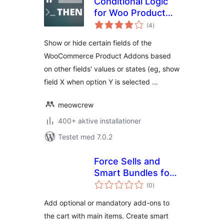
Conditional Logic
for Woo Product
totale
Add-ons
(4
)
bedømmelser
Show or hide certain fields of the
WooCommerce Product Addons based
on other fields' values or states (eg, show
field X when option Y is selected …
meowcrew
400+ aktive installationer
Testet med 7.0.2
Force Sells and
Smart Bundles for
totale
WooCommerce
(0
)
bedømmelser
Add optional or mandatory add-ons to
the cart with main items. Create smart