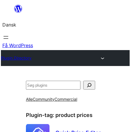
Spring
til
Dansk
indhold
Få WordPress
Plugin Directory
Søg
Alle
Community
Commercial
Plugin-tag:
product prices