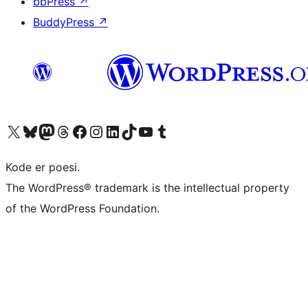
bbPress
↗
BuddyPress
↗
Besøg vores X (tidligere Twitter) konto
Besøg vores Bluesky-konto
Besøg vores Mastodon konto
Besøg vores Threads-konto
Besøg vores Facebook side
Besøg vores Instagram konto
Besøg vores LinkedIn konto
Besøg vores TikTok-konto
Besøg vores YouTube-kanal
Besøg vores Tumblr-konto
Kode er poesi.
The WordPress® trademark is the intellectual property
of the WordPress Foundation.