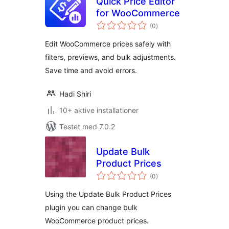
Quick Price Editor
for WooCommerce
totale
(0
)
bedømmelser
Edit WooCommerce prices safely with
filters, previews, and bulk adjustments.
Save time and avoid errors.
Hadi Shiri
10+ aktive installationer
Testet med 7.0.2
Update Bulk
Product Prices
totale
(0
)
bedømmelser
Using the Update Bulk Product Prices
plugin you can change bulk
WooCommerce product prices.