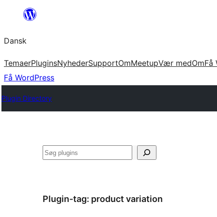
Spring
til
Dansk
indhold
Temaer
Plugins
Nyheder
Support
Om
Meetup
Vær med
Om
Få 
Få WordPress
Plugin Directory
Søg
Plugin-tag:
product variation