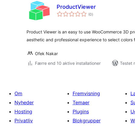
ProductViewer
totale
(0
)
bedømmelser
Product Viewer is an easy to use WooCommerce 3D produ
aesthetic and professional experience to select colors 
Ofek Nakar
Færre end 10 aktive installationer
Testet 
Om
Fremvisning
L
Nyheder
Temaer
S
Hosting
Plugins
U
Privatliv
Blokgrupper
W