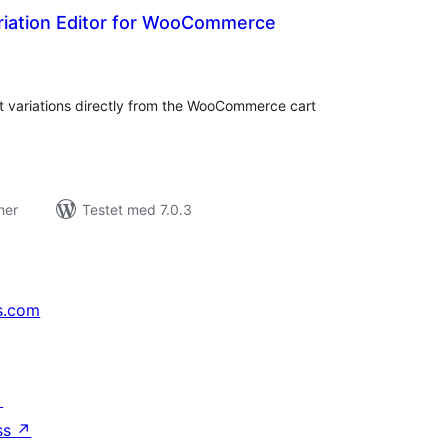
iation Editor for WooCommerce
tale
edømmelser
 variations directly from the WooCommerce cart
ner
Testet med 7.0.3
s.com
↗
ss
↗