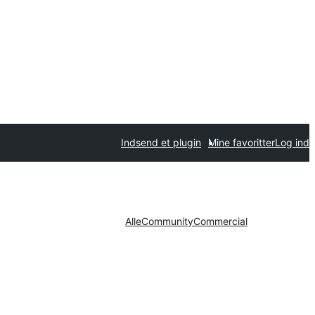
Indsend et plugin
Mine favoritter
Log ind
Alle
Community
Commercial