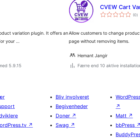
CVEW Cart Var
to
(0
)
b
ct variation plugin. It offers an
Allow customers to change product
for your …
page without removing items.
Hemant Jangir
med 5.9.15
Færre end 10 aktive installatio
ær
Bliv involveret
WordPres
upport
Begivenheder
↗
dviklere
Doner
↗
Matt
↗
ordPress.tv
↗
Swag
↗
bbPress
BuddyPre