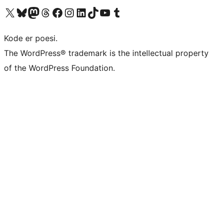
Besøg vores X (tidligere Twitter) konto
Besøg vores Bluesky-konto
Besøg vores Mastodon konto
Besøg vores Threads-konto
Besøg vores Facebook side
Besøg vores Instagram konto
Besøg vores LinkedIn konto
Besøg vores TikTok-konto
Besøg vores YouTube-kanal
Besøg vores Tumblr-konto
Kode er poesi.
The WordPress® trademark is the intellectual property
of the WordPress Foundation.