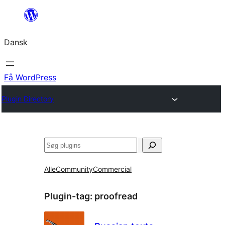
Spring
til
Dansk
indhold
Få WordPress
Plugin Directory
Søg
Alle
Community
Commercial
Plugin-tag:
proofread