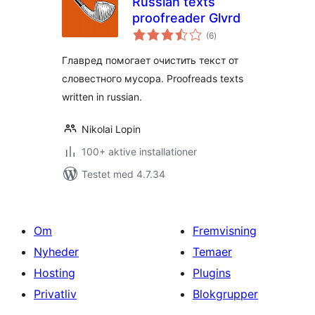
Russian texts
proofreader Glvrd
totale
(6
)
bedømmelser
Главред помогает очистить текст от
словестного мусора. Proofreads texts
written in russian.
Nikolai Lopin
100+ aktive installationer
Testet med 4.7.34
Om
Fremvisning
Nyheder
Temaer
Hosting
Plugins
Privatliv
Blokgrupper