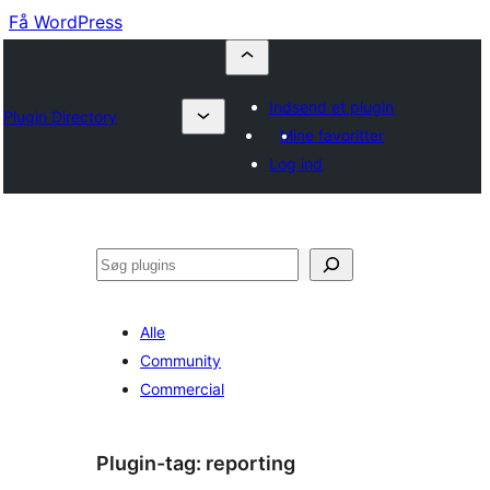
Få WordPress
Indsend et plugin
Plugin Directory
Mine favoritter
Log ind
Søg
Alle
Community
Commercial
Plugin-tag:
reporting