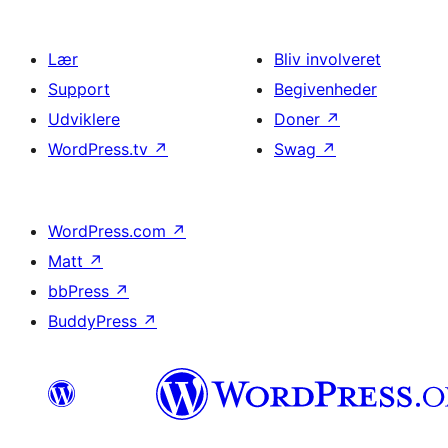
Lær
Bliv involveret
Support
Begivenheder
Udviklere
Doner
↗
WordPress.tv
↗
Swag
↗
WordPress.com
↗
Matt
↗
bbPress
↗
BuddyPress
↗