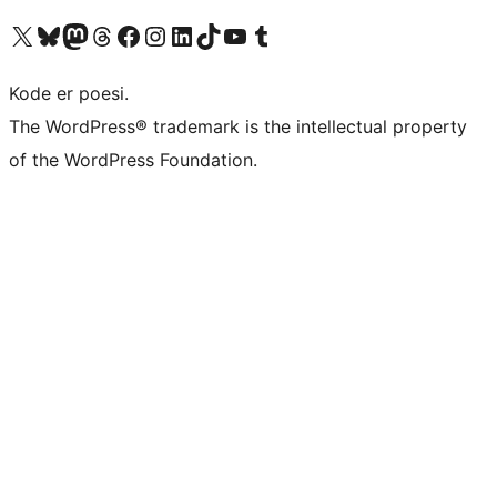
Besøg vores X (tidligere Twitter) konto
Besøg vores Bluesky-konto
Besøg vores Mastodon konto
Besøg vores Threads-konto
Besøg vores Facebook side
Besøg vores Instagram konto
Besøg vores LinkedIn konto
Besøg vores TikTok-konto
Besøg vores YouTube-kanal
Besøg vores Tumblr-konto
Kode er poesi.
The WordPress® trademark is the intellectual property
of the WordPress Foundation.