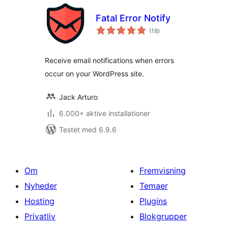
Fatal Error Notify
totale
(18
)
bedømmelser
Receive email notifications when errors
occur on your WordPress site.
Jack Arturo
6.000+ aktive installationer
Testet med 6.9.6
Om
Fremvisning
Nyheder
Temaer
Hosting
Plugins
Privatliv
Blokgrupper