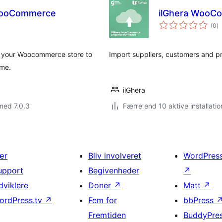
 WooCommerce
ilGhera WooCo
to
(0
)
b
m your Woocommerce store to
Import suppliers, customers and 
ime.
ilGhera
med 7.0.3
Færre end 10 aktive installatio
ær
Bliv involveret
WordPres
upport
Begivenheder
↗
dviklere
Doner
↗
Matt
↗
ordPress.tv
↗
Fem for
bbPress
Fremtiden
BuddyPre