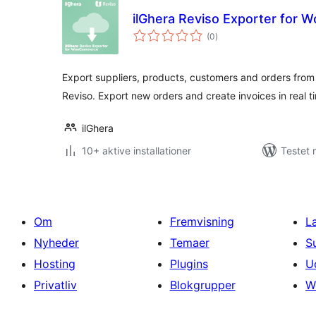
ilGhera Reviso Exporter for
totale
(0
)
bedømmelser
Export suppliers, products, customers and orders fro
Reviso. Export new orders and create invoices in real t
ilGhera
10+ aktive installationer
Testet 
Om
Fremvisning
L
Nyheder
Temaer
S
Hosting
Plugins
U
Privatliv
Blokgrupper
W