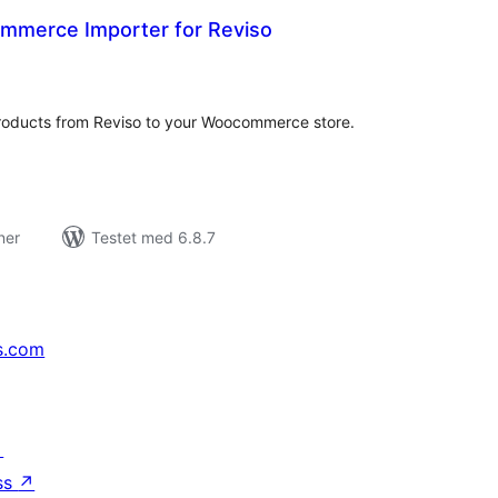
mmerce Importer for Reviso
tale
edømmelser
products from Reviso to your Woocommerce store.
ner
Testet med 6.8.7
s.com
↗
ss
↗