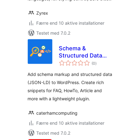
Zyrex
Færre end 10 aktive installationer
Testet med 7.0.2
Schema &
Structured Data
totale
Suite: Rich
(0
)
bedømmelser
Snippets Made
Add schema markup and structured data
Simple
(JSON-LD) to WordPress. Create rich
snippets for FAQ, HowTo, Article and
more with a lightweight plugin.
caterhamcomputing
Færre end 10 aktive installationer
Testet med 7.0.2