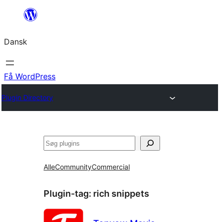
Spring
til
Dansk
indhold
Få WordPress
Plugin Directory
Søg
Alle
Community
Commercial
Plugin-tag:
rich snippets