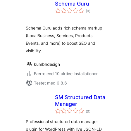
Schema Guru
totale
(0
)
bedømmelser
Schema Guru adds rich schema markup
(LocalBusiness, Services, Products,
Events, and more) to boost SEO and
visibility.
kumbhdesign
Færre end 10 aktive installationer
Testet med 6.8.6
SM Structured Data
Manager
totale
(0
)
bedømmelser
Professional structured data manager
plugin for WordPress with live JSON-LD