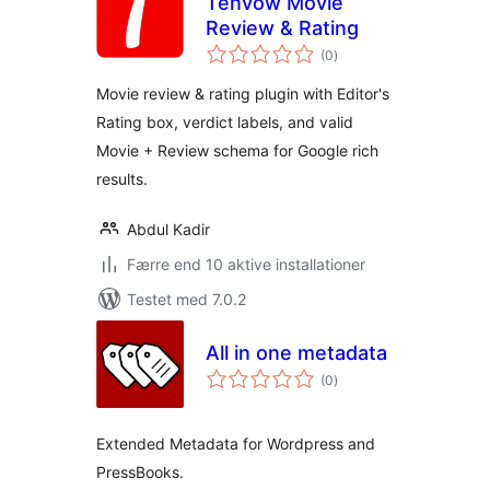
Tenvow Movie
Review & Rating
totale
(0
)
bedømmelser
Movie review & rating plugin with Editor's
Rating box, verdict labels, and valid
Movie + Review schema for Google rich
results.
Abdul Kadir
Færre end 10 aktive installationer
Testet med 7.0.2
All in one metadata
totale
(0
)
bedømmelser
Extended Metadata for Wordpress and
PressBooks.