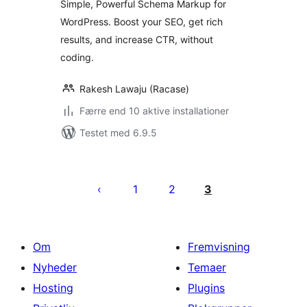
Simple, Powerful Schema Markup for
WordPress
WordPress. Boost your SEO, get rich
results, and increase CTR, without
coding.
Rakesh Lawaju (Racase)
Færre end 10 aktive installationer
Testet med 6.9.5
Indlægsinddeling
1
2
3
Om
Fremvisning
Nyheder
Temaer
Hosting
Plugins