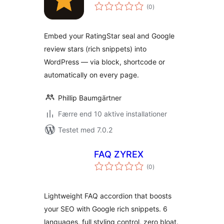
totale
(0
)
bedømmelser
Embed your RatingStar seal and Google
review stars (rich snippets) into
WordPress — via block, shortcode or
automatically on every page.
Phillip Baumgärtner
Færre end 10 aktive installationer
Testet med 7.0.2
FAQ ZYREX
totale
(0
)
bedømmelser
Lightweight FAQ accordion that boosts
your SEO with Google rich snippets. 6
languages, full styling control, zero bloat.