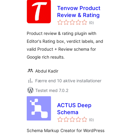
Tenvow Product
Review & Rating
totale
(0
)
bedømmelser
Product review & rating plugin with
Editor's Rating box, verdict labels, and
valid Product + Review schema for
Google rich results.
Abdul Kadir
Færre end 10 aktive installationer
Testet med 7.0.2
ACTUS Deep
Schema
totale
(0
)
bedømmelser
Schema Markup Creator for WordPress