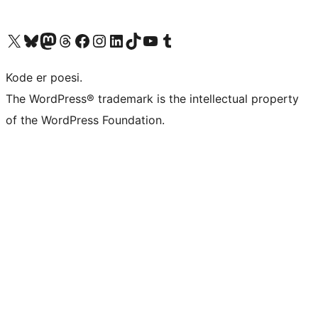
Besøg vores X (tidligere Twitter) konto
Besøg vores Bluesky-konto
Besøg vores Mastodon konto
Besøg vores Threads-konto
Besøg vores Facebook side
Besøg vores Instagram konto
Besøg vores LinkedIn konto
Besøg vores TikTok-konto
Besøg vores YouTube-kanal
Besøg vores Tumblr-konto
Kode er poesi.
The WordPress® trademark is the intellectual property
of the WordPress Foundation.