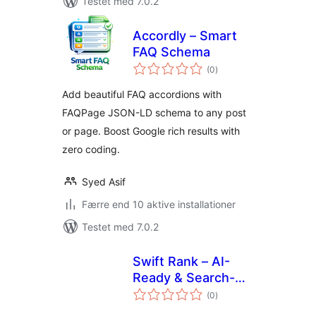
Testet med 7.0.2
Accordly – Smart
FAQ Schema
totale
(0
)
bedømmelser
Add beautiful FAQ accordions with
FAQPage JSON-LD schema to any post
or page. Boost Google rich results with
zero coding.
Syed Asif
Færre end 10 aktive installationer
Testet med 7.0.2
Swift Rank – AI-
Ready & Search-
totale
Optimized
(0
)
bedømmelser
Structured Data for