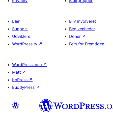
Privatliv
Blokgrupper
Lær
Bliv involveret
Support
Begivenheder
Udviklere
Doner
↗
WordPress.tv
↗
Fem for Fremtiden
WordPress.com
↗
Matt
↗
bbPress
↗
BuddyPress
↗