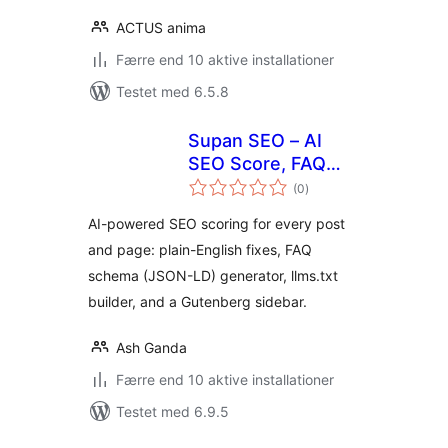
ACTUS anima
Færre end 10 aktive installationer
Testet med 6.5.8
Supan SEO – AI
SEO Score, FAQ
totale
Schema & llms.txt
(0
)
bedømmelser
AI-powered SEO scoring for every post
and page: plain-English fixes, FAQ
schema (JSON-LD) generator, llms.txt
builder, and a Gutenberg sidebar.
Ash Ganda
Færre end 10 aktive installationer
Testet med 6.9.5