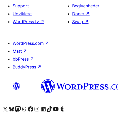
Support
Begivenheder
Udviklere
Doner
↗
WordPress.tv
↗
Swag
↗
WordPress.com
↗
Matt
↗
bbPress
↗
BuddyPress
↗
Besøg vores X (tidligere Twitter) konto
Besøg vores Bluesky-konto
Besøg vores Mastodon konto
Besøg vores Threads-konto
Besøg vores Facebook side
Besøg vores Instagram konto
Besøg vores LinkedIn konto
Besøg vores TikTok-konto
Besøg vores YouTube-kanal
Besøg vores Tumblr-konto