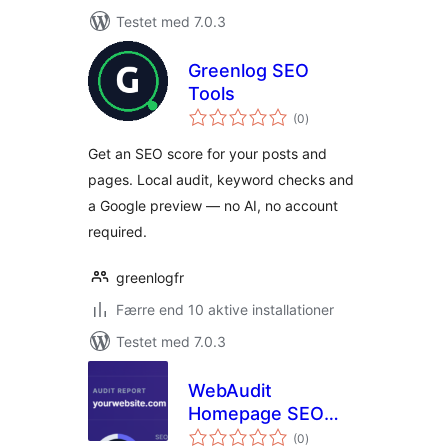
Testet med 7.0.3
Greenlog SEO
Tools
totale
(0
)
bedømmelser
Get an SEO score for your posts and
pages. Local audit, keyword checks and
a Google preview — no AI, no account
required.
greenlogfr
Færre end 10 aktive installationer
Testet med 7.0.3
WebAudit
Homepage SEO
totale
Checker
(0
)
bedømmelser