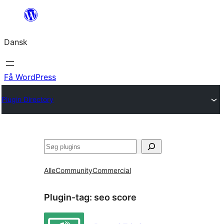
Spring
til
Dansk
indhold
Få WordPress
Plugin Directory
Søg
Alle
Community
Commercial
Plugin-tag:
seo score