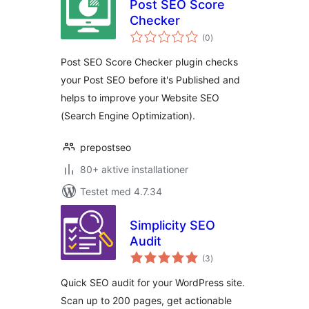
Post SEO Score
Checker
totale
(0
)
bedømmelser
Post SEO Score Checker plugin checks
your Post SEO before it's Published and
helps to improve your Website SEO
(Search Engine Optimization).
prepostseo
80+ aktive installationer
Testet med 4.7.34
Simplicity SEO
Audit
totale
(3
)
bedømmelser
Quick SEO audit for your WordPress site.
Scan up to 200 pages, get actionable