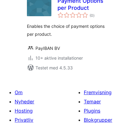
Payment Options
per Product
totale
(0
)
bedømmelser
Enables the choice of payment options
per product.
PayIBAN BV
10+ aktive installationer
Testet med 4.5.33
Om
Fremvisning
Nyheder
Temaer
Hosting
Plugins
Privatliv
Blokgrupper