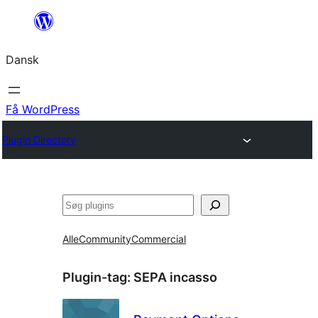
Spring
til
Dansk
indhold
Få WordPress
Plugin Directory
Søg
Alle
Community
Commercial
Plugin-tag:
SEPA incasso