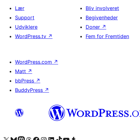
Lær
Bliv involveret
Support
Begivenheder
Udviklere
Doner
↗
WordPress.tv
↗
Fem for Fremtiden
WordPress.com
↗
Matt
↗
bbPress
↗
BuddyPress
↗
Besøg vores X (tidligere Twitter) konto
Besøg vores Bluesky-konto
Besøg vores Mastodon konto
Besøg vores Threads-konto
Besøg vores Facebook side
Besøg vores Instagram konto
Besøg vores LinkedIn konto
Besøg vores TikTok-konto
Besøg vores YouTube-kanal
Besøg vores Tumblr-konto