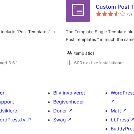
Custom Post T
to
(3
)
b
 include "Post Templates" in
The Templatic Single Template plugi
Post Templates " in much the sam
templatic1
med 3.6.1
600+ aktive installationer
ær
Bliv involveret
WordPres
upport
Begivenheder
↗
dviklere
Doner
↗
Matt
↗
ordPress.tv
↗
Swag
↗
bbPress
BuddyPre