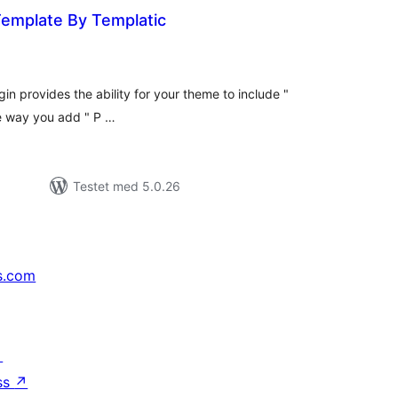
emplate By Templatic
tale
edømmelser
n provides the ability for your theme to include "
e way you add " P …
Testet med 5.0.26
s.com
↗
ss
↗