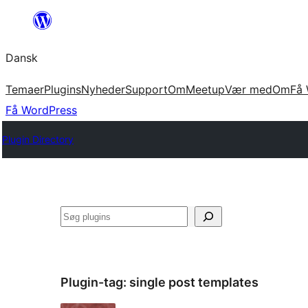
Spring
til
Dansk
indhold
Temaer
Plugins
Nyheder
Support
Om
Meetup
Vær med
Om
Få 
Få WordPress
Plugin Directory
Søg
Plugin-tag:
single post templates