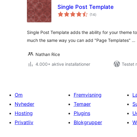
Single Post Template
totale
(14
)
bedømmelser
Single Post Template adds the ability for your theme to
much the same way you can add "Page Templates" …
Nathan Rice
4.000+ aktive installationer
Testet 
Om
Fremvisning
L
Nyheder
Temaer
S
Hosting
Plugins
U
Privatliv
Blokgrupper
W