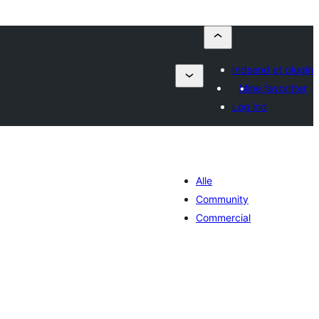
Indsend et plugin
Mine favoritter
Log ind
Alle
Community
Commercial