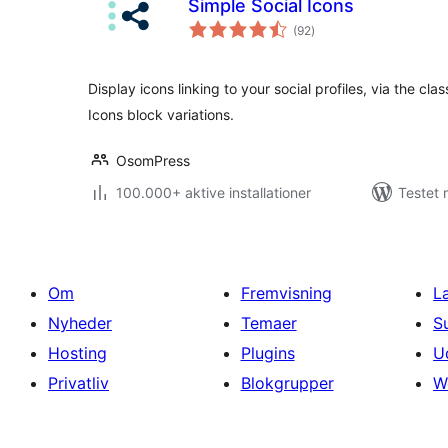
Simple Social Icons
totale
(92
)
bedømmelser
Display icons linking to your social profiles, via the cla
Icons block variations.
OsomPress
100.000+ aktive installationer
Testet 
Om
Fremvisning
L
Nyheder
Temaer
S
Hosting
Plugins
U
Privatliv
Blokgrupper
W