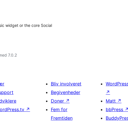
ssic widget or the core Social
med 7.0.2
ær
Bliv involveret
WordPres
upport
Begivenheder
↗
dviklere
Doner
↗
Matt
↗
ordPress.tv
↗
Fem for
bbPress
Fremtiden
BuddyPre