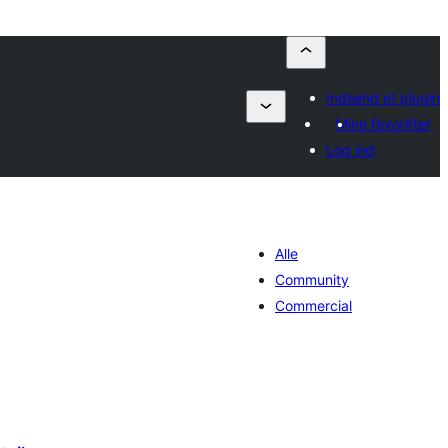
Indsend et plugin
Mine favoritter
Log ind
Alle
Community
Commercial