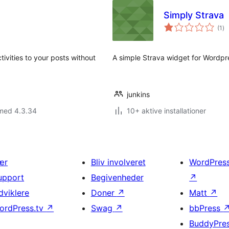
Simply Strava
to
(1
)
be
ivities to your posts without
A simple Strava widget for Wordpr
junkins
 med 4.3.34
10+ aktive installationer
ær
Bliv involveret
WordPres
upport
Begivenheder
↗
dviklere
Doner
↗
Matt
↗
ordPress.tv
↗
Swag
↗
bbPress
BuddyPre