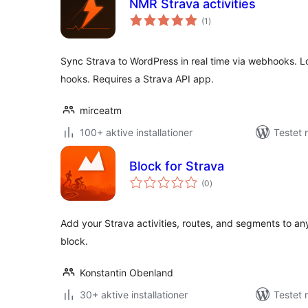
NMR Strava activities
totale
(1
)
bedømmelser
Sync Strava to WordPress in real time via webhooks. L
hooks. Requires a Strava API app.
mirceatm
100+ aktive installationer
Testet 
Block for Strava
totale
(0
)
bedømmelser
Add your Strava activities, routes, and segments to an
block.
Konstantin Obenland
30+ aktive installationer
Testet 