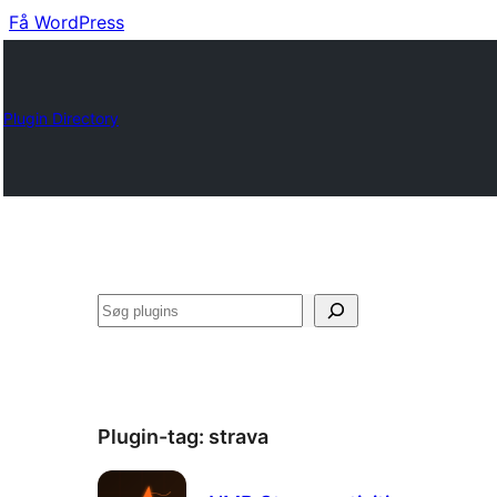
Få WordPress
Plugin Directory
Søg
Plugin-tag:
strava