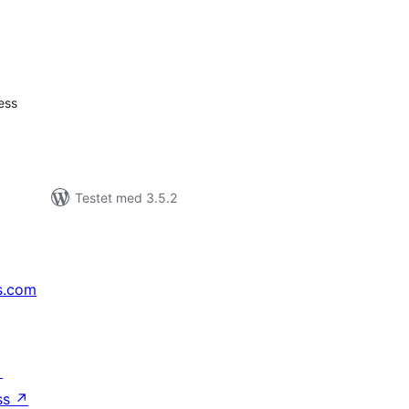
tale
dømmelser
ess
Testet med 3.5.2
s.com
↗
ss
↗