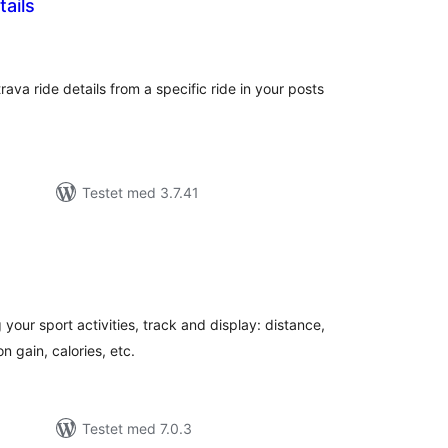
tails
tale
dømmelser
rava ride details from a specific ride in your posts
Testet med 3.7.41
tale
dømmelser
 your sport activities, track and display: distance,
n gain, calories, etc.
Testet med 7.0.3