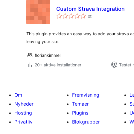
Custom Strava Integration
totale
(0
)
bedømmelser
This plugin provides an easy way to add your strava act
leaving your site.
floriankimmel
20+ aktive installationer
Testet
Om
Fremvisning
L
Nyheder
Temaer
S
Hosting
Plugins
U
Privatliv
Blokgrupper
W