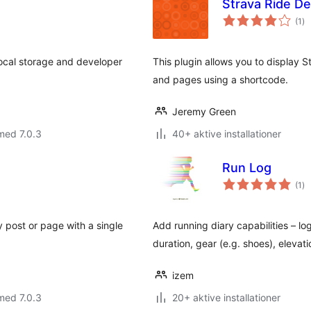
Strava Ride De
to
(1
)
be
ocal storage and developer
This plugin allows you to display St
and pages using a shortcode.
Jeremy Green
med 7.0.3
40+ aktive installationer
Run Log
to
(1
)
be
y post or page with a single
Add running diary capabilities – log
duration, gear (e.g. shoes), elevatio
izem
med 7.0.3
20+ aktive installationer