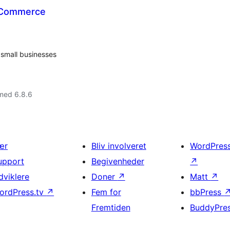
ooCommerce
r small businesses
med 6.8.6
ær
Bliv involveret
WordPres
upport
Begivenheder
↗
dviklere
Doner
↗
Matt
↗
ordPress.tv
↗
Fem for
bbPress
Fremtiden
BuddyPre