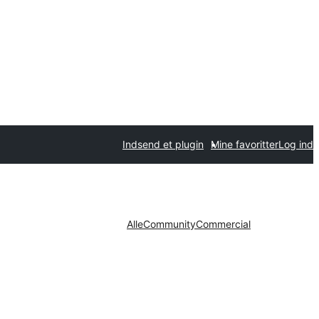
Indsend et plugin
Mine favoritter
Log ind
Alle
Community
Commercial