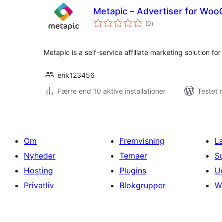
Metapic – Advertiser for W
totale
(0
)
bedømmelser
Metapic is a self-service affiliate marketing solution fo
erik123456
Færre end 10 aktive installationer
Testet 
Om
Fremvisning
L
Nyheder
Temaer
S
Hosting
Plugins
U
Privatliv
Blokgrupper
W