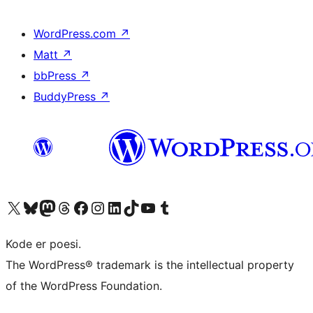
WordPress.com
↗
Matt
↗
bbPress
↗
BuddyPress
↗
Besøg vores X (tidligere Twitter) konto
Besøg vores Bluesky-konto
Besøg vores Mastodon konto
Besøg vores Threads-konto
Besøg vores Facebook side
Besøg vores Instagram konto
Besøg vores LinkedIn konto
Besøg vores TikTok-konto
Besøg vores YouTube-kanal
Besøg vores Tumblr-konto
Kode er poesi.
The WordPress® trademark is the intellectual property
of the WordPress Foundation.