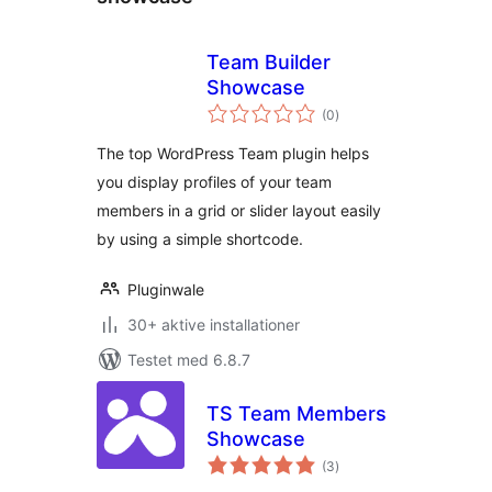
Team Builder
Showcase
totale
(0
)
bedømmelser
The top WordPress Team plugin helps
you display profiles of your team
members in a grid or slider layout easily
by using a simple shortcode.
Pluginwale
30+ aktive installationer
Testet med 6.8.7
TS Team Members
Showcase
totale
(3
)
bedømmelser