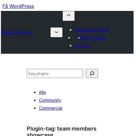
Få WordPress
Indsend et plugin
Plugin Directory
Mine favoritter
Log ind
Søg
Alle
Community
Commercial
Plugin-tag:
team members
showcase