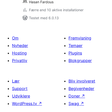
Hasan Fardous
Færre end 10 aktive installationer
Testet med 6.0.13
Om
Fremvisning
Nyheder
Temaer
Hosting
Plugins
Privatliv
Blokgrupper
Lær
Bliv involveret
Support
Begivenheder
Udviklere
Doner
↗
WordPress.tv
↗
Swag
↗