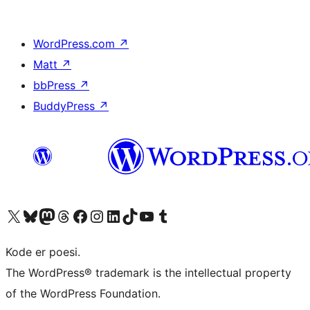
WordPress.com
↗
Matt
↗
bbPress
↗
BuddyPress
↗
Besøg vores X (tidligere Twitter) konto
Besøg vores Bluesky-konto
Besøg vores Mastodon konto
Besøg vores Threads-konto
Besøg vores Facebook side
Besøg vores Instagram konto
Besøg vores LinkedIn konto
Besøg vores TikTok-konto
Besøg vores YouTube-kanal
Besøg vores Tumblr-konto
Kode er poesi.
The WordPress® trademark is the intellectual property
of the WordPress Foundation.