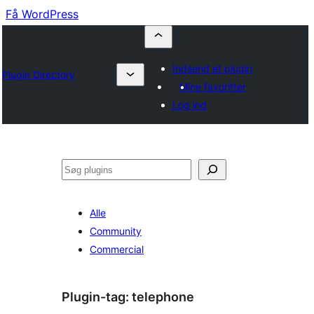
Få WordPress
Indsend et plugin
Plugin Directory
Mine favoritter
Log ind
Søg
Alle
Community
Commercial
Plugin-tag:
telephone