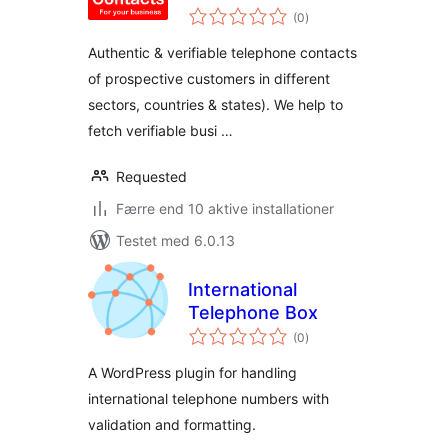
totale
Prospective
(0
)
bedømmelser
Customers
Authentic & verifiable telephone contacts
of prospective customers in different
sectors, countries & states). We help to
fetch verifiable busi …
Requested
Færre end 10 aktive installationer
Testet med 6.0.13
International
Telephone Box
totale
(0
)
bedømmelser
A WordPress plugin for handling
international telephone numbers with
validation and formatting.