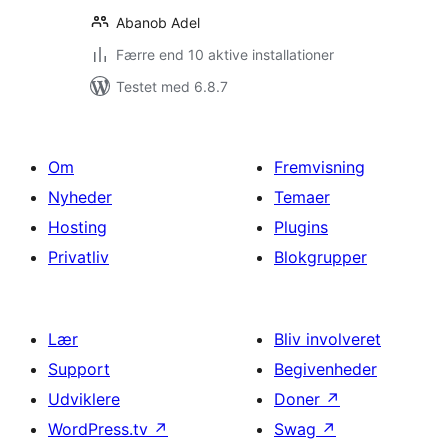
Abanob Adel
Færre end 10 aktive installationer
Testet med 6.8.7
Om
Fremvisning
Nyheder
Temaer
Hosting
Plugins
Privatliv
Blokgrupper
Lær
Bliv involveret
Support
Begivenheder
Udviklere
Doner
↗
WordPress.tv
↗
Swag
↗