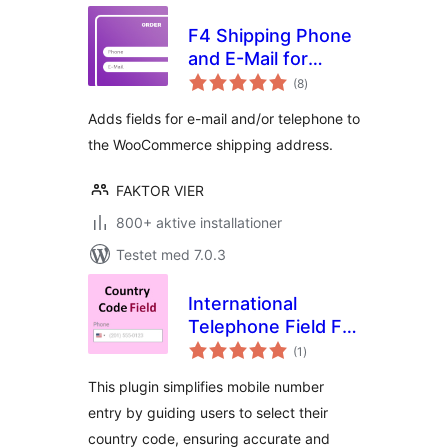
F4 Shipping Phone
and E-Mail for
totale
WooCommerce
(8
)
bedømmelser
Adds fields for e-mail and/or telephone to
the WooCommerce shipping address.
FAKTOR VIER
800+ aktive installationer
Testet med 7.0.3
International
Telephone Field For
totale
Elementor Form
(1
)
bedømmelser
This plugin simplifies mobile number
entry by guiding users to select their
country code, ensuring accurate and