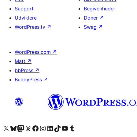
Support
Begivenheder
Udviklere
Doner
↗
WordPress.tv
↗
Swag
↗
WordPress.com
↗
Matt
↗
bbPress
↗
BuddyPress
↗
Besøg vores X (tidligere Twitter) konto
Besøg vores Bluesky-konto
Besøg vores Mastodon konto
Besøg vores Threads-konto
Besøg vores Facebook side
Besøg vores Instagram konto
Besøg vores LinkedIn konto
Besøg vores TikTok-konto
Besøg vores YouTube-kanal
Besøg vores Tumblr-konto