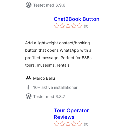
Testet med 6.9.6
Chat2Book Button
totale
(0
)
bedømmelser
Add a lightweight contact/booking
button that opens WhatsApp with a
prefilled message. Perfect for B&Bs,
tours, museums, rentals.
Marco Bellu
10+ aktive installationer
Testet med 6.8.7
Tour Operator
Reviews
totale
(0
)
bedømmelser