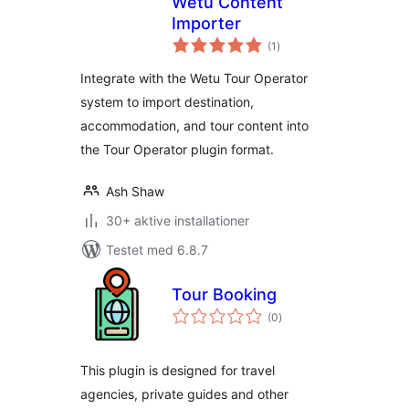
Wetu Content
Importer
totale
(1
)
bedømmelser
Integrate with the Wetu Tour Operator
system to import destination,
accommodation, and tour content into
the Tour Operator plugin format.
Ash Shaw
30+ aktive installationer
Testet med 6.8.7
Tour Booking
totale
(0
)
bedømmelser
This plugin is designed for travel
agencies, private guides and other