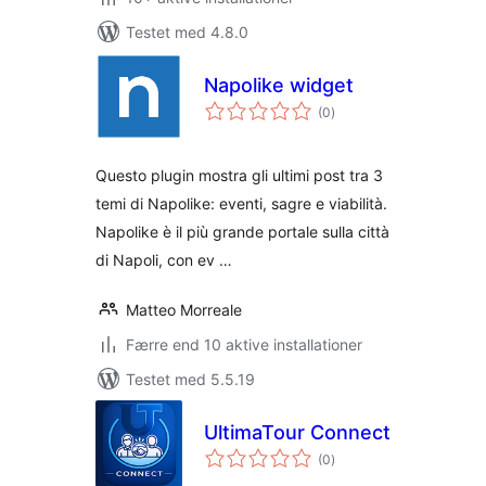
Testet med 4.8.0
Napolike widget
totale
(0
)
bedømmelser
Questo plugin mostra gli ultimi post tra 3
temi di Napolike: eventi, sagre e viabilità.
Napolike è il più grande portale sulla città
di Napoli, con ev …
Matteo Morreale
Færre end 10 aktive installationer
Testet med 5.5.19
UltimaTour Connect
totale
(0
)
bedømmelser