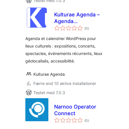
Testet med 7.0.3
Kulturae Agenda –
Agenda
totale
d'événements
(0
)
bedømmelser
culturels
Agenda et calendrier WordPress pour
lieux culturels : expositions, concerts,
spectacles, événements récurrents, lieux
géolocalisés, accessibilité.
Kulturae Agenda
Færre end 10 aktive installationer
Testet med 7.0.3
Narnoo Operator
Connect
totale
(0
)
bedømmelser