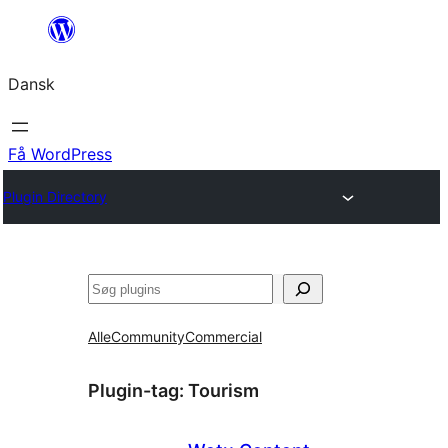
Spring
til
Dansk
indhold
Få WordPress
Plugin Directory
Søg
Alle
Community
Commercial
Plugin-tag:
Tourism