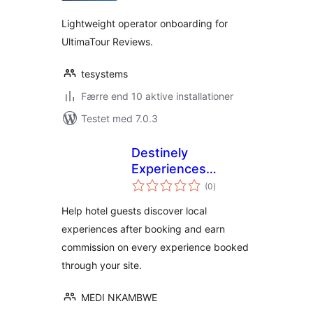
Lightweight operator onboarding for
UltimaTour Reviews.
tesystems
Færre end 10 aktive installationer
Testet med 7.0.3
Destinely
Experiences
totale
Widget
(0
)
bedømmelser
Help hotel guests discover local
experiences after booking and earn
commission on every experience booked
through your site.
MEDI NKAMBWE