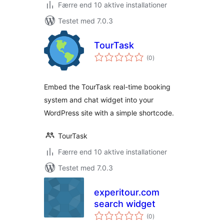
Færre end 10 aktive installationer
Testet med 7.0.3
TourTask
totale
(0
)
bedømmelser
Embed the TourTask real-time booking
system and chat widget into your
WordPress site with a simple shortcode.
TourTask
Færre end 10 aktive installationer
Testet med 7.0.3
experitour.com
search widget
totale
(0
)
bedømmelser