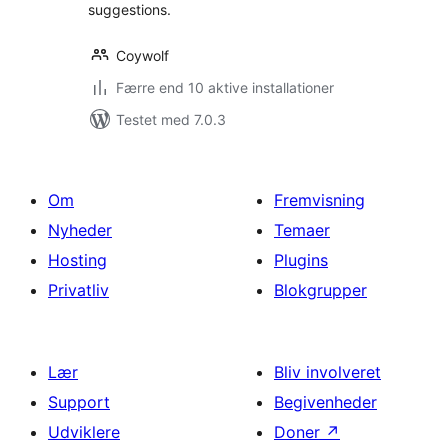
suggestions.
Coywolf
Færre end 10 aktive installationer
Testet med 7.0.3
Om
Fremvisning
Nyheder
Temaer
Hosting
Plugins
Privatliv
Blokgrupper
Lær
Bliv involveret
Support
Begivenheder
Udviklere
Doner
↗