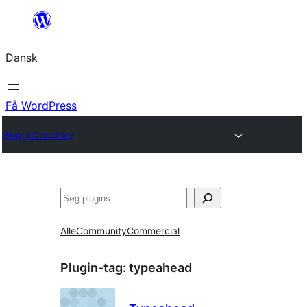
Spring
til
Dansk
indhold
Få WordPress
Plugin Directory
Søg
Alle
Community
Commercial
Plugin-tag:
typeahead