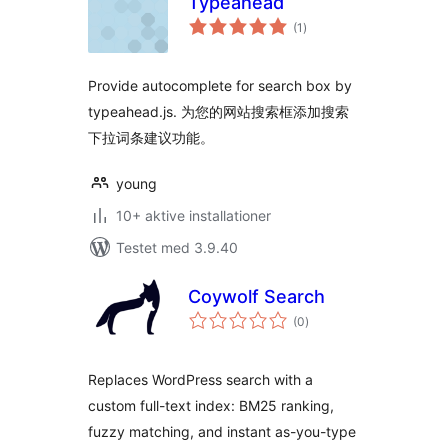
Typeahead
totale
(1
)
bedømmelser
Provide autocomplete for search box by
typeahead.js. 为您的网站搜索框添加搜索
下拉词条建议功能。
young
10+ aktive installationer
Testet med 3.9.40
Coywolf Search
totale
(0
)
bedømmelser
Replaces WordPress search with a
custom full-text index: BM25 ranking,
fuzzy matching, and instant as-you-type