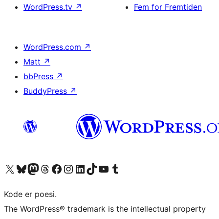
WordPress.tv
↗
Fem for Fremtiden
WordPress.com
↗
Matt
↗
bbPress
↗
BuddyPress
↗
Besøg vores X (tidligere Twitter) konto
Besøg vores Bluesky-konto
Besøg vores Mastodon konto
Besøg vores Threads-konto
Besøg vores Facebook side
Besøg vores Instagram konto
Besøg vores LinkedIn konto
Besøg vores TikTok-konto
Besøg vores YouTube-kanal
Besøg vores Tumblr-konto
Kode er poesi.
The WordPress® trademark is the intellectual property