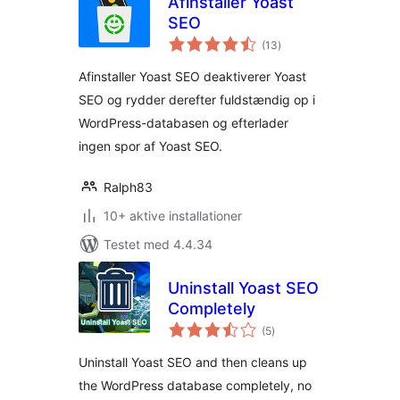
Afinstaller Yoast
SEO
totale
(13
)
bedømmelser
Afinstaller Yoast SEO deaktiverer Yoast
SEO og rydder derefter fuldstændig op i
WordPress-databasen og efterlader
ingen spor af Yoast SEO.
Ralph83
10+ aktive installationer
Testet med 4.4.34
Uninstall Yoast SEO
Completely
totale
(5
)
bedømmelser
Uninstall Yoast SEO and then cleans up
the WordPress database completely, no