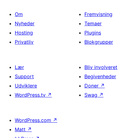
Om
Fremvisning
Nyheder
Temaer
Hosting
Plugins
Privatliv
Blokgrupper
Lær
Bliv involveret
Support
Begivenheder
Udviklere
Doner
↗
WordPress.tv
↗
Swag
↗
WordPress.com
↗
Matt
↗