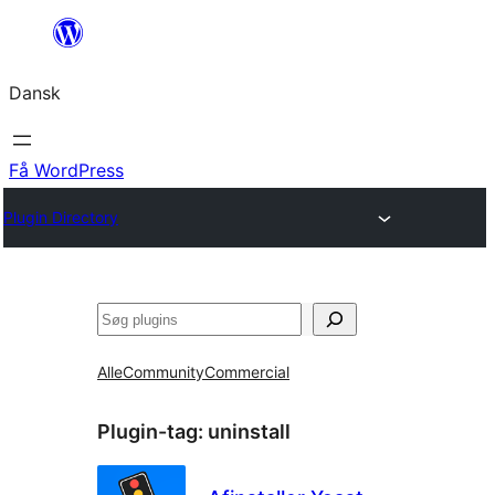
Spring
til
Dansk
indhold
Få WordPress
Plugin Directory
Søg
Alle
Community
Commercial
Plugin-tag:
uninstall