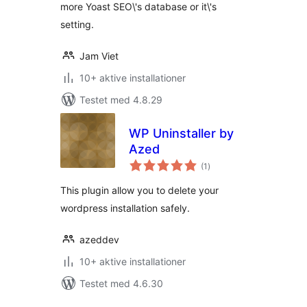
more Yoast SEO\'s database or it\'s
setting.
Jam Viet
10+ aktive installationer
Testet med 4.8.29
WP Uninstaller by
Azed
totale
(1
)
bedømmelser
This plugin allow you to delete your
wordpress installation safely.
azeddev
10+ aktive installationer
Testet med 4.6.30