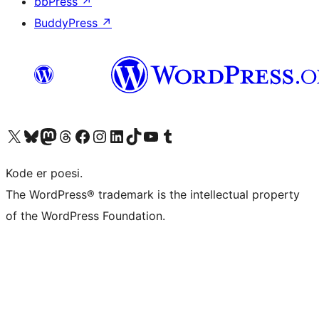
bbPress
↗
BuddyPress
↗
Besøg vores X (tidligere Twitter) konto
Besøg vores Bluesky-konto
Besøg vores Mastodon konto
Besøg vores Threads-konto
Besøg vores Facebook side
Besøg vores Instagram konto
Besøg vores LinkedIn konto
Besøg vores TikTok-konto
Besøg vores YouTube-kanal
Besøg vores Tumblr-konto
Kode er poesi.
The WordPress® trademark is the intellectual property
of the WordPress Foundation.