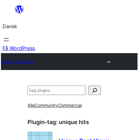
Spring
til
Dansk
indhold
Få WordPress
Plugin Directory
Søg
Alle
Community
Commercial
Plugin-tag:
unique hits