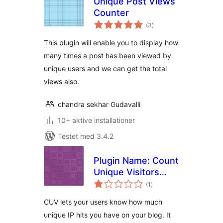
Unique Post Views
Counter
totale
(3
)
bedømmelser
This plugin will enable you to display how
many times a post has been viewed by
unique users and we can get the total
views also.
chandra sekhar Gudavalli
10+ aktive installationer
Testet med 3.4.2
Plugin Name: Count
Unique Visitors
totale
Widget
(1
)
bedømmelser
CUV lets your users know how much
unique IP hits you have on your blog. It