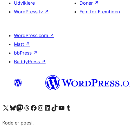
Udviklere
Doner
↗
WordPress.tv
↗
Fem for Fremtiden
WordPress.com
↗
Matt
↗
bbPress
↗
BuddyPress
↗
Besøg vores X (tidligere Twitter) konto
Besøg vores Bluesky-konto
Besøg vores Mastodon konto
Besøg vores Threads-konto
Besøg vores Facebook side
Besøg vores Instagram konto
Besøg vores LinkedIn konto
Besøg vores TikTok-konto
Besøg vores YouTube-kanal
Besøg vores Tumblr-konto
Kode er poesi.