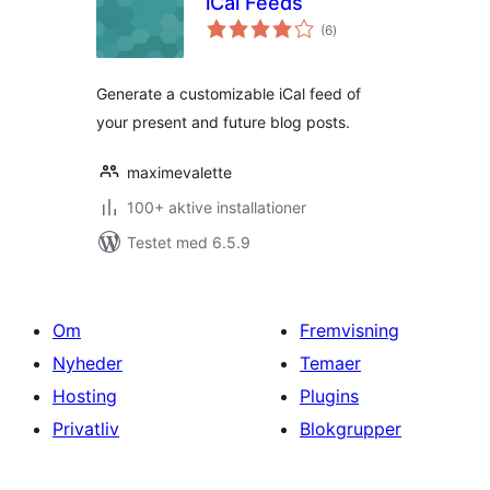
iCal Feeds
totale
(6
)
bedømmelser
Generate a customizable iCal feed of
your present and future blog posts.
maximevalette
100+ aktive installationer
Testet med 6.5.9
Om
Fremvisning
Nyheder
Temaer
Hosting
Plugins
Privatliv
Blokgrupper