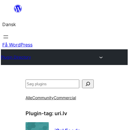
Spring
til
Dansk
indhold
Få WordPress
Plugin Directory
Søg
Alle
Community
Commercial
Plugin-tag:
uri.lv