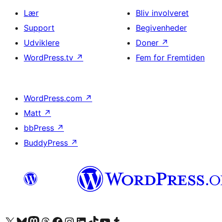
Lær
Bliv involveret
Support
Begivenheder
Udviklere
Doner
↗
WordPress.tv
↗
Fem for Fremtiden
WordPress.com
↗
Matt
↗
bbPress
↗
BuddyPress
↗
Besøg vores X (tidligere Twitter) konto
Besøg vores Bluesky-konto
Besøg vores Mastodon konto
Besøg vores Threads-konto
Besøg vores Facebook side
Besøg vores Instagram konto
Besøg vores LinkedIn konto
Besøg vores TikTok-konto
Besøg vores YouTube-kanal
Besøg vores Tumblr-konto