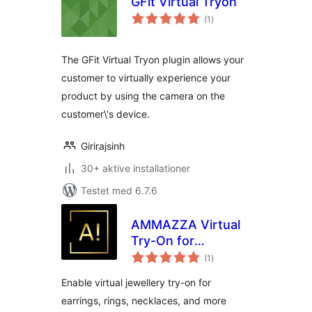
GFit Virtual Tryon
totale
(1
)
bedømmelser
The GFit Virtual Tryon plugin allows your
customer to virtually experience your
product by using the camera on the
customer\'s device.
Girirajsinh
30+ aktive installationer
Testet med 6.7.6
AMMAZZA Virtual
Try-On for
totale
Jewellery
(1
)
bedømmelser
Enable virtual jewellery try-on for
earrings, rings, necklaces, and more