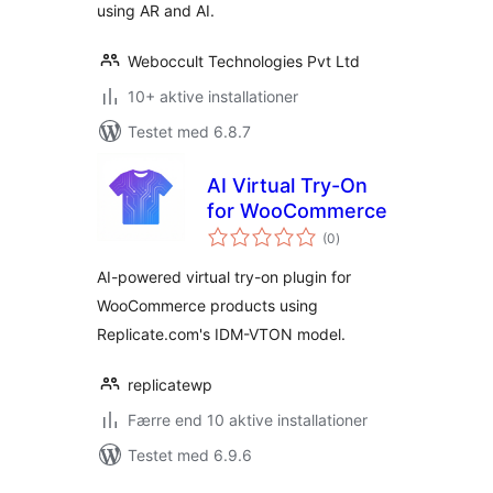
using AR and AI.
Weboccult Technologies Pvt Ltd
10+ aktive installationer
Testet med 6.8.7
AI Virtual Try-On
for WooCommerce
totale
(0
)
bedømmelser
AI-powered virtual try-on plugin for
WooCommerce products using
Replicate.com's IDM-VTON model.
replicatewp
Færre end 10 aktive installationer
Testet med 6.9.6