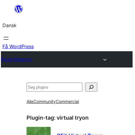
Spring
til
Dansk
indhold
Få WordPress
Plugin Directory
Søg
Alle
Community
Commercial
Plugin-tag:
virtual tryon