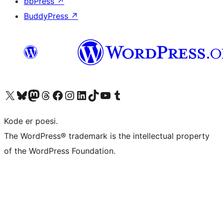
bbPress
↗
BuddyPress
↗
Besøg vores X (tidligere Twitter) konto
Besøg vores Bluesky-konto
Besøg vores Mastodon konto
Besøg vores Threads-konto
Besøg vores Facebook side
Besøg vores Instagram konto
Besøg vores LinkedIn konto
Besøg vores TikTok-konto
Besøg vores YouTube-kanal
Besøg vores Tumblr-konto
Kode er poesi.
The WordPress® trademark is the intellectual property
of the WordPress Foundation.