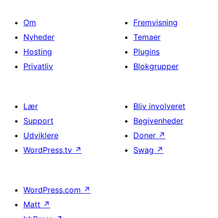
Om
Fremvisning
Nyheder
Temaer
Hosting
Plugins
Privatliv
Blokgrupper
Lær
Bliv involveret
Support
Begivenheder
Udviklere
Doner
↗
WordPress.tv
↗
Swag
↗
WordPress.com
↗
Matt
↗