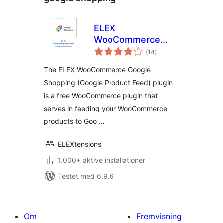
ELEX
WooCommerce
totale
Google Shopping
(14
)
bedømmelser
(Google Product
The ELEX WooCommerce Google
Feed)
Shopping (Google Product Feed) plugin
is a free WooCommerce plugin that
serves in feeding your WooCommerce
products to Goo …
ELEXtensions
1.000+ aktive installationer
Testet med 6.9.6
Om
Fremvisning