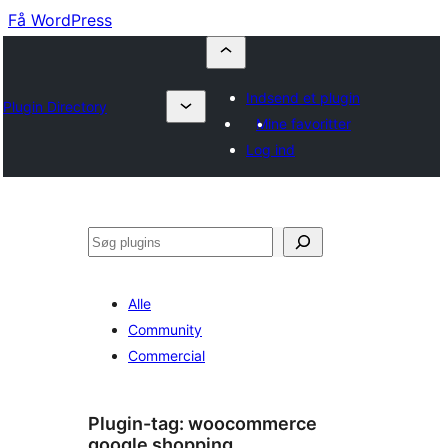
Få WordPress
Indsend et plugin
Plugin Directory
Mine favoritter
Log ind
Søg
Alle
Community
Commercial
Plugin-tag:
woocommerce
google shopping