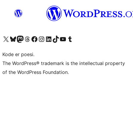
Besøg vores X (tidligere Twitter) konto
Besøg vores Bluesky-konto
Besøg vores Mastodon konto
Besøg vores Threads-konto
Besøg vores Facebook side
Besøg vores Instagram konto
Besøg vores LinkedIn konto
Besøg vores TikTok-konto
Besøg vores YouTube-kanal
Besøg vores Tumblr-konto
Kode er poesi.
The WordPress® trademark is the intellectual property
of the WordPress Foundation.