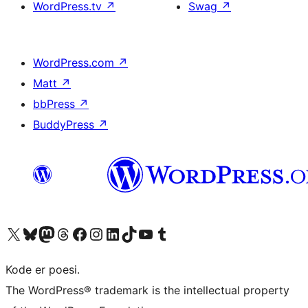
WordPress.tv
↗
Swag
↗
WordPress.com
↗
Matt
↗
bbPress
↗
BuddyPress
↗
Besøg vores X (tidligere Twitter) konto
Besøg vores Bluesky-konto
Besøg vores Mastodon konto
Besøg vores Threads-konto
Besøg vores Facebook side
Besøg vores Instagram konto
Besøg vores LinkedIn konto
Besøg vores TikTok-konto
Besøg vores YouTube-kanal
Besøg vores Tumblr-konto
Kode er poesi.
The WordPress® trademark is the intellectual property