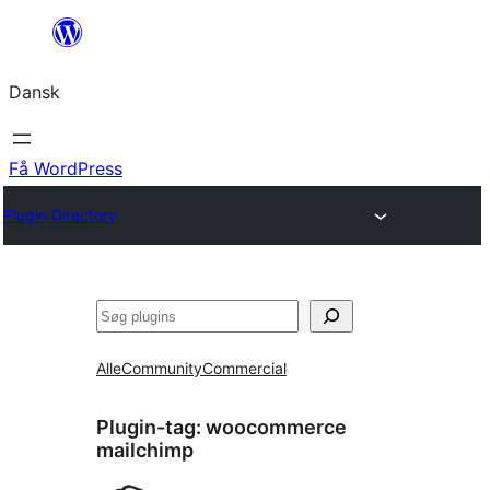
Spring
til
Dansk
indhold
Få WordPress
Plugin Directory
Søg
Alle
Community
Commercial
Plugin-tag:
woocommerce
mailchimp