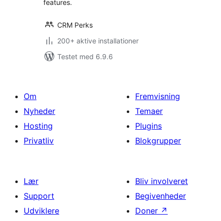
features.
CRM Perks
200+ aktive installationer
Testet med 6.9.6
Om
Fremvisning
Nyheder
Temaer
Hosting
Plugins
Privatliv
Blokgrupper
Lær
Bliv involveret
Support
Begivenheder
Udviklere
Doner
↗