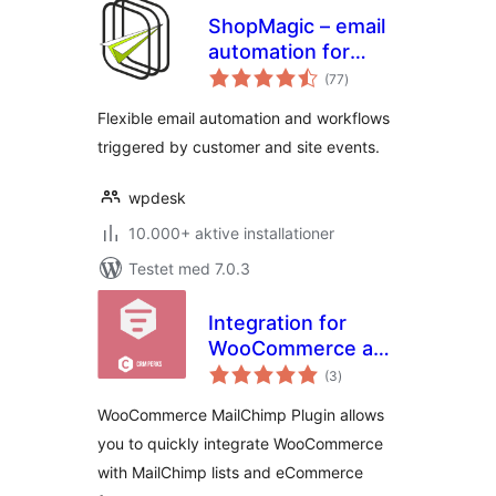
ShopMagic – email
automation for
totale
WordPress
(77
)
bedømmelser
Flexible email automation and workflows
triggered by customer and site events.
wpdesk
10.000+ aktive installationer
Testet med 7.0.3
Integration for
WooCommerce and
totale
MailChimp
(3
)
bedømmelser
WooCommerce MailChimp Plugin allows
you to quickly integrate WooCommerce
with MailChimp lists and eCommerce