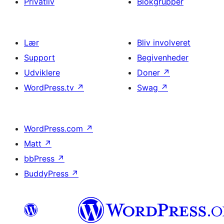
Privatliv
Blokgrupper
Lær
Bliv involveret
Support
Begivenheder
Udviklere
Doner
↗
WordPress.tv
↗
Swag
↗
WordPress.com
↗
Matt
↗
bbPress
↗
BuddyPress
↗