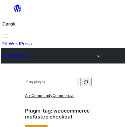
Spring
til
Dansk
indhold
Få WordPress
Plugin Directory
Søg
Alle
Community
Commercial
Plugin-tag:
woocommerce
multistep checkout