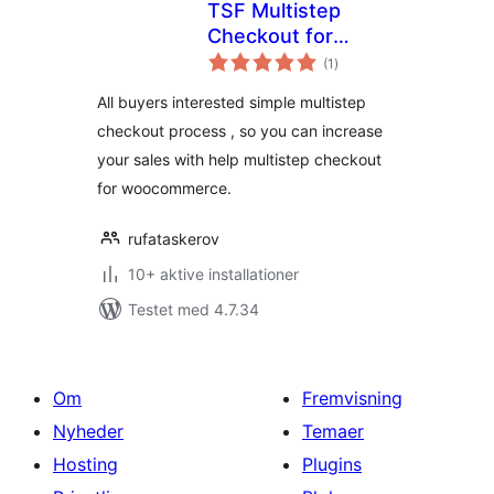
TSF Multistep
Checkout for
totale
WooCommerce
(1
)
bedømmelser
All buyers interested simple multistep
checkout process , so you can increase
your sales with help multistep checkout
for woocommerce.
rufataskerov
10+ aktive installationer
Testet med 4.7.34
Om
Fremvisning
Nyheder
Temaer
Hosting
Plugins