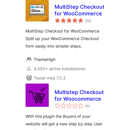
MultiStep Checkout
for WooCommerce
totale
(55
)
bedømmelser
MultiStep Checkout for WooCommerce
Split up your WooCommerce Checkout
form easily into simpler steps.
ThemeHigh
4.000+ aktive installationer
Testet med 7.0.3
Multistep Checkout
for Woocommerce
totale
(0
)
bedømmelser
With this plugin the Buyers of your
website will get a new step by step User