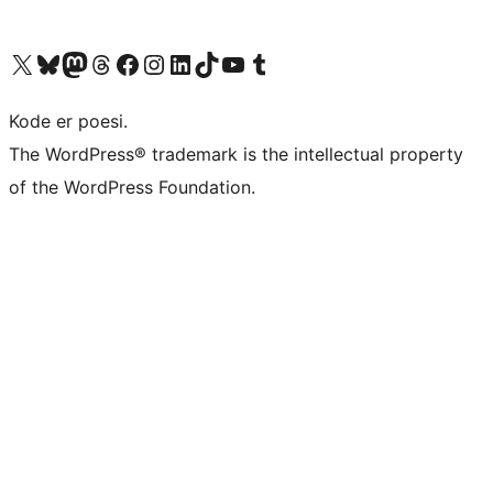
Besøg vores X (tidligere Twitter) konto
Besøg vores Bluesky-konto
Besøg vores Mastodon konto
Besøg vores Threads-konto
Besøg vores Facebook side
Besøg vores Instagram konto
Besøg vores LinkedIn konto
Besøg vores TikTok-konto
Besøg vores YouTube-kanal
Besøg vores Tumblr-konto
Kode er poesi.
The WordPress® trademark is the intellectual property
of the WordPress Foundation.