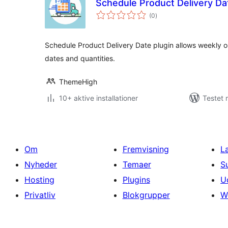
Schedule Product Delivery 
totale
(0
)
bedømmelser
Schedule Product Delivery Date plugin allows weekly or
dates and quantities.
ThemeHigh
10+ aktive installationer
Testet 
Om
Fremvisning
L
Nyheder
Temaer
S
Hosting
Plugins
U
Privatliv
Blokgrupper
W