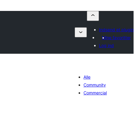
Indsend et plugin
Mine favoritter
Log ind
Alle
Community
Commercial