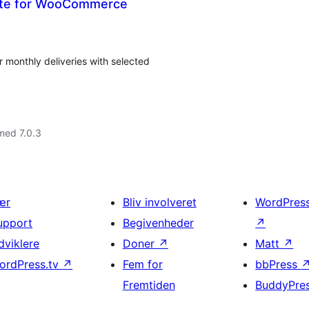
Date for WooCommerce
 monthly deliveries with selected
med 7.0.3
ær
Bliv involveret
WordPres
upport
Begivenheder
↗
dviklere
Doner
↗
Matt
↗
ordPress.tv
↗
Fem for
bbPress
Fremtiden
BuddyPre