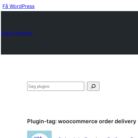
Få WordPress
Plugin Directory
Søg
Plugin-tag:
woocommerce order delivery