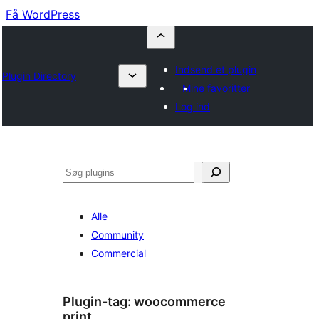
Få WordPress
Indsend et plugin
Plugin Directory
Mine favoritter
Log ind
Søg
Alle
Community
Commercial
Plugin-tag:
woocommerce
print