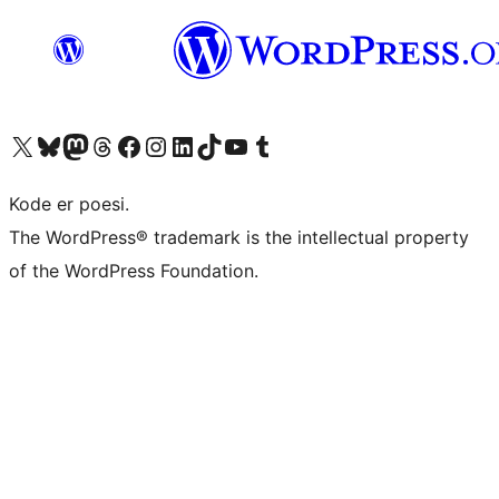
Besøg vores X (tidligere Twitter) konto
Besøg vores Bluesky-konto
Besøg vores Mastodon konto
Besøg vores Threads-konto
Besøg vores Facebook side
Besøg vores Instagram konto
Besøg vores LinkedIn konto
Besøg vores TikTok-konto
Besøg vores YouTube-kanal
Besøg vores Tumblr-konto
Kode er poesi.
The WordPress® trademark is the intellectual property
of the WordPress Foundation.