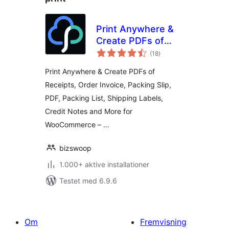
Print Anywhere &
Create PDFs of
totale
Order Receipts,
(18
)
bedømmelser
Invoices, Labels &
Print Anywhere & Create PDFs of
More.
Receipts, Order Invoice, Packing Slip,
PDF, Packing List, Shipping Labels,
Credit Notes and More for
WooCommerce – …
bizswoop
1.000+ aktive installationer
Testet med 6.9.6
Om
Fremvisning