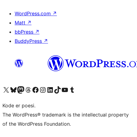
WordPress.com
↗
Matt
↗
bbPress
↗
BuddyPress
↗
Besøg vores X (tidligere Twitter) konto
Besøg vores Bluesky-konto
Besøg vores Mastodon konto
Besøg vores Threads-konto
Besøg vores Facebook side
Besøg vores Instagram konto
Besøg vores LinkedIn konto
Besøg vores TikTok-konto
Besøg vores YouTube-kanal
Besøg vores Tumblr-konto
Kode er poesi.
The WordPress® trademark is the intellectual property
of the WordPress Foundation.