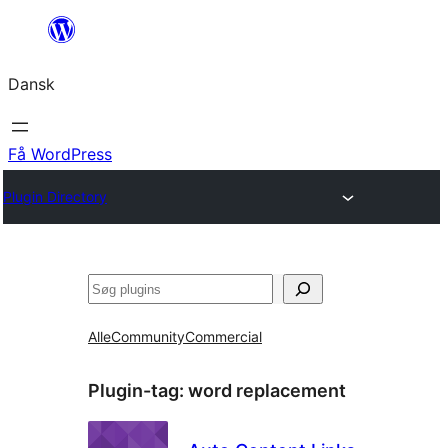
Spring
til
Dansk
indhold
Få WordPress
Plugin Directory
Søg
Alle
Community
Commercial
Plugin-tag:
word replacement