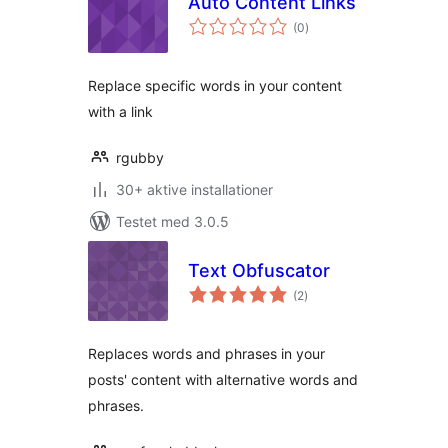
Auto Content Links
totale
(0
)
bedømmelser
Replace specific words in your content
with a link
rgubby
30+ aktive installationer
Testet med 3.0.5
Text Obfuscator
totale
(2
)
bedømmelser
Replaces words and phrases in your
posts' content with alternative words and
phrases.