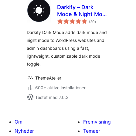
Darkify – Dark
Mode & Night Mode
totale
for Website &
(20
)
bedømmelser
Admin (Dark
Darkify Dark Mode adds dark mode and
Theme Included)
night mode to WordPress websites and
admin dashboards using a fast,
lightweight, customizable dark mode
toggle.
ThemeAtelier
600+ aktive installationer
Testet med 7.0.3
Om
Fremvisning
Nyheder
Temaer