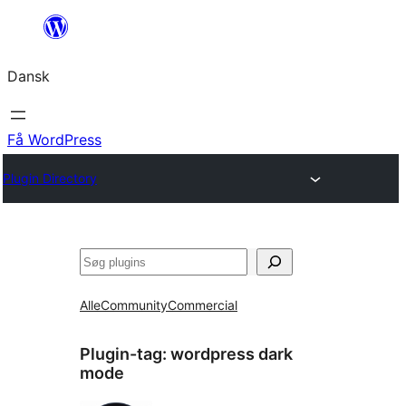
Spring
til
Dansk
indhold
Få WordPress
Plugin Directory
Søg
Alle
Community
Commercial
Plugin-tag:
wordpress dark
mode