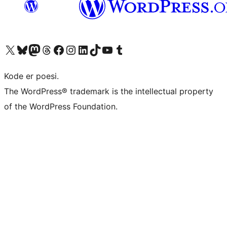
Besøg vores X (tidligere Twitter) konto
Besøg vores Bluesky-konto
Besøg vores Mastodon konto
Besøg vores Threads-konto
Besøg vores Facebook side
Besøg vores Instagram konto
Besøg vores LinkedIn konto
Besøg vores TikTok-konto
Besøg vores YouTube-kanal
Besøg vores Tumblr-konto
Kode er poesi.
The WordPress® trademark is the intellectual property
of the WordPress Foundation.