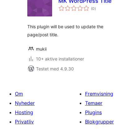
MK WordPress Title
totale
(0
)
bedømmelser
This plugin will be used to update the
page/post title.
mukii
10+ aktive installationer
Testet med 4.9.30
Om
Fremvisning
Nyheder
Temaer
Hosting
Plugins
Privatliv
Blokgrupper