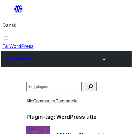
Spring
til
Dansk
indhold
Få WordPress
Plugin Directory
Søg
Alle
Community
Commercial
Plugin-tag:
WordPress title