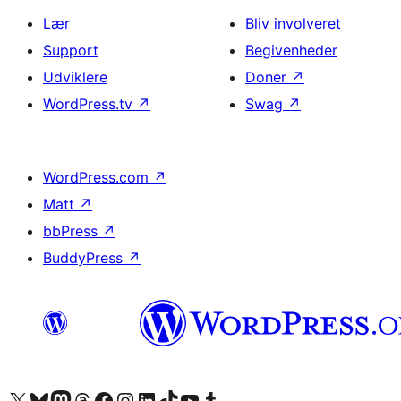
Lær
Bliv involveret
Support
Begivenheder
Udviklere
Doner
↗
WordPress.tv
↗
Swag
↗
WordPress.com
↗
Matt
↗
bbPress
↗
BuddyPress
↗
Besøg vores X (tidligere Twitter) konto
Besøg vores Bluesky-konto
Besøg vores Mastodon konto
Besøg vores Threads-konto
Besøg vores Facebook side
Besøg vores Instagram konto
Besøg vores LinkedIn konto
Besøg vores TikTok-konto
Besøg vores YouTube-kanal
Besøg vores Tumblr-konto