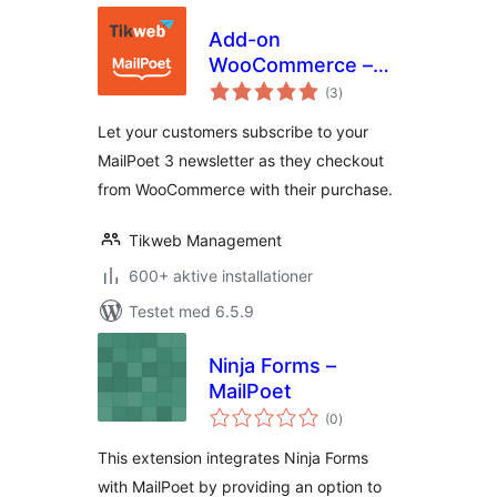
Add-on
WooCommerce –
totale
MailPoet 3
(3
)
bedømmelser
Let your customers subscribe to your
MailPoet 3 newsletter as they checkout
from WooCommerce with their purchase.
Tikweb Management
600+ aktive installationer
Testet med 6.5.9
Ninja Forms –
MailPoet
totale
(0
)
bedømmelser
This extension integrates Ninja Forms
with MailPoet by providing an option to