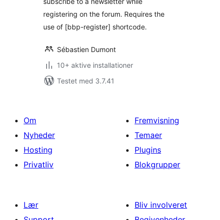
subscribe to a newsletter while
registering on the forum. Requires the
use of [bbp-register] shortcode.
Sébastien Dumont
10+ aktive installationer
Testet med 3.7.41
Om
Fremvisning
Nyheder
Temaer
Hosting
Plugins
Privatliv
Blokgrupper
Lær
Bliv involveret
Support
Begivenheder