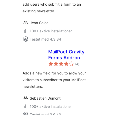
add users who submit a form to an
existing newsletter.
Jean Galea
100+ aktive installationer
Testet med 4.3.34
MailPoet Gravity
Forms Add-on
totale
(4
)
bedømmelser
Adds a new field for you to allow your
visitors to subscriber to your MailPoet
newsletters.
Sébastien Dumont
100+ aktive installationer
Testet med 3.9.40