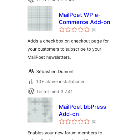
MailPoet WP e-
Commerce Add-on
totale
(0
)
bedømmelser
Adds a checkbox on checkout page for
your customers to subscribe to your
MailPoet newsletters.
Sébastien Dumont
10+ aktive installationer
Testet med 3.7.41
MailPoet bbPress
Add-on
totale
(0
)
bedømmelser
Enables your new forum members to