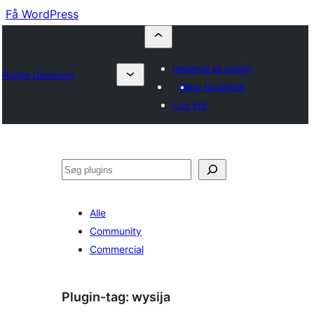
Få WordPress
Indsend et plugin
Plugin Directory
Mine favoritter
Log ind
Søg
Alle
Community
Commercial
Plugin-tag:
wysija