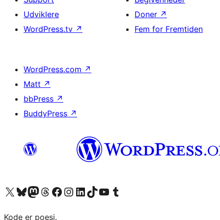
Udviklere
Doner
↗
WordPress.tv
↗
Fem for Fremtiden
WordPress.com
↗
Matt
↗
bbPress
↗
BuddyPress
↗
Besøg vores X (tidligere Twitter) konto
Besøg vores Bluesky-konto
Besøg vores Mastodon konto
Besøg vores Threads-konto
Besøg vores Facebook side
Besøg vores Instagram konto
Besøg vores LinkedIn konto
Besøg vores TikTok-konto
Besøg vores YouTube-kanal
Besøg vores Tumblr-konto
Kode er poesi.