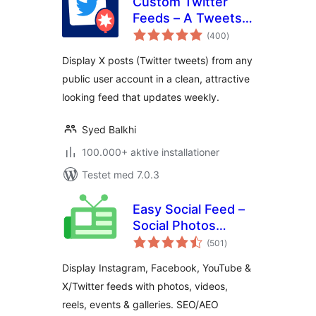
Custom Twitter
Feeds – A Tweets
totale
Widget or X Feed
(400
)
bedømmelser
Widget
Display X posts (Twitter tweets) from any
public user account in a clean, attractive
looking feed that updates weekly.
Syed Balkhi
100.000+ aktive installationer
Testet med 7.0.3
Easy Social Feed –
Social Photos
totale
Gallery and Post
(501
)
bedømmelser
Feed for
Display Instagram, Facebook, YouTube &
WordPress
X/Twitter feeds with photos, videos,
reels, events & galleries. SEO/AEO