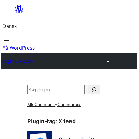
Spring
til
Dansk
indhold
Få WordPress
Plugin Directory
Søg
Alle
Community
Commercial
Plugin-tag:
X feed