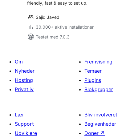
friendly, fast & easy to set up.
Sajid Javed
30.000+ aktive installationer
Testet med 7.0.3
Om
Fremvisning
Nyheder
Temaer
Hosting
Plugins
Privatliv
Blokgrupper
Lær
Bliv involveret
Support
Begivenheder
Udviklere
Doner
↗