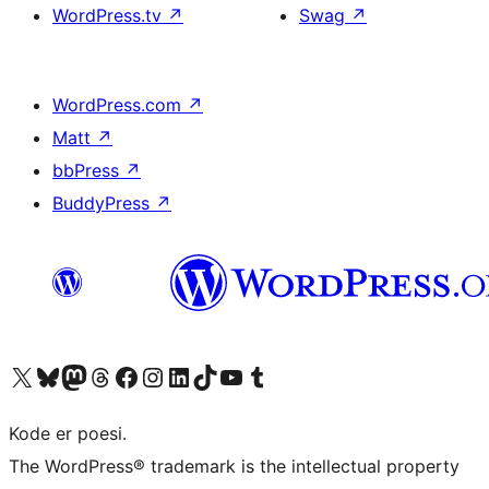
WordPress.tv
↗
Swag
↗
WordPress.com
↗
Matt
↗
bbPress
↗
BuddyPress
↗
Besøg vores X (tidligere Twitter) konto
Besøg vores Bluesky-konto
Besøg vores Mastodon konto
Besøg vores Threads-konto
Besøg vores Facebook side
Besøg vores Instagram konto
Besøg vores LinkedIn konto
Besøg vores TikTok-konto
Besøg vores YouTube-kanal
Besøg vores Tumblr-konto
Kode er poesi.
The WordPress® trademark is the intellectual property