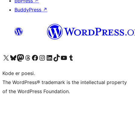
bbPress
↗
BuddyPress
↗
Besøg vores X (tidligere Twitter) konto
Besøg vores Bluesky-konto
Besøg vores Mastodon konto
Besøg vores Threads-konto
Besøg vores Facebook side
Besøg vores Instagram konto
Besøg vores LinkedIn konto
Besøg vores TikTok-konto
Besøg vores YouTube-kanal
Besøg vores Tumblr-konto
Kode er poesi.
The WordPress® trademark is the intellectual property
of the WordPress Foundation.