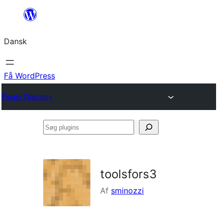
Spring
til
Dansk
indhold
Få WordPress
Plugin Directory
Søg
plugins
toolsfors3
Af
sminozzi