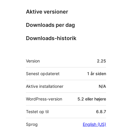
Aktive versioner
Downloads per dag
Downloads-historik
Meta
Version
2.25
Senest opdateret
1 år
siden
Aktive installationer
N/A
WordPress-version
5.2 eller højere
Testet op til
6.8.7
Sprog
English (US)