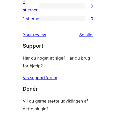
3-
2
0
stjernet
0
stjerner
anmeldelser
2-
1 stjerne
0
0
stjernet
1-
anmeldelser
anmeldelser
Your review
Se alle
.
stjernet
Support
anmeldelser
Har du noget at sige? Har du brug
for hjælp?
Vis supportforum
Donér
Vil du gerne støtte udviklingen af
dette plugin?