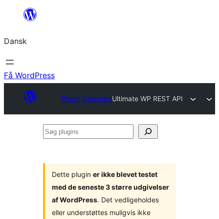
Spring
til
Dansk
indhold
Få WordPress
Plugin Directory
Ultimate WP REST API
Søg
plugins
Dette plugin
er ikke blevet testet
med de seneste 3 større udgivelser
af WordPress
. Det vedligeholdes
eller understøttes muligvis ikke