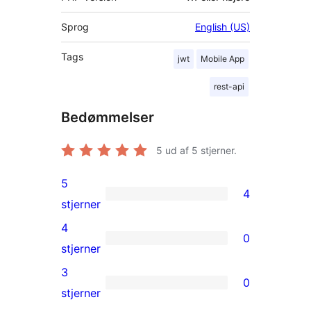
Sprog
English (US)
Tags
jwt
Mobile App
rest-api
Bedømmelser
5
ud af 5 stjerner.
5
4
4
stjerner
5-
4
0
stjernet
0
stjerner
anmeldelser
4-
3
0
stjernet
0
stjerner
anmeldelser