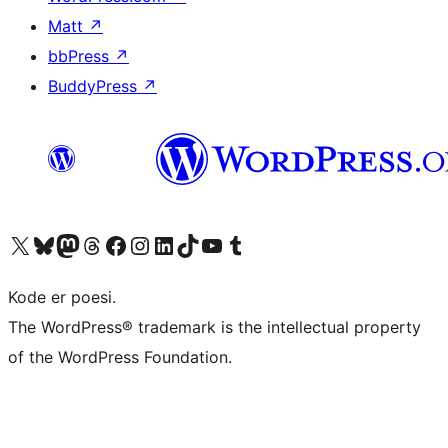
Matt
↗
bbPress
↗
BuddyPress
↗
Besøg vores X (tidligere Twitter) konto
Besøg vores Bluesky-konto
Besøg vores Mastodon konto
Besøg vores Threads-konto
Besøg vores Facebook side
Besøg vores Instagram konto
Besøg vores LinkedIn konto
Besøg vores TikTok-konto
Besøg vores YouTube-kanal
Besøg vores Tumblr-konto
Kode er poesi.
The WordPress® trademark is the intellectual property
of the WordPress Foundation.