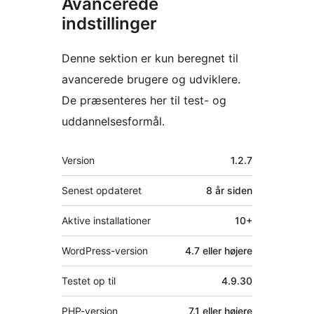
Avancerede
indstillinger
Denne sektion er kun beregnet til
avancerede brugere og udviklere.
De præsenteres her til test- og
uddannelsesformål.
Meta
Version
1.2.7
Senest opdateret
8 år
siden
Aktive installationer
10+
WordPress-version
4.7 eller højere
Testet op til
4.9.30
PHP-version
7.1 eller højere