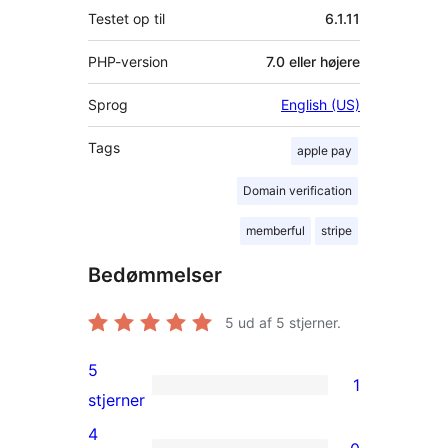
Testet op til
6.1.11
PHP-version
7.0 eller højere
Sprog
English (US)
Tags
apple pay
Domain verification
memberful
stripe
Bedømmelser
5
ud af 5 stjerner.
5
1
1
stjerner
5-
4