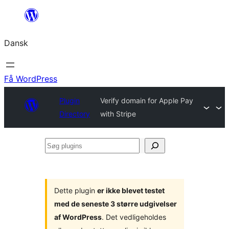
Spring
til
Dansk
indhold
Få WordPress
Plugin
Verify domain for Apple Pay
Directory
with Stripe
Søg
plugins
Dette plugin
er ikke blevet testet
med de seneste 3 større udgivelser
af WordPress
. Det vedligeholdes