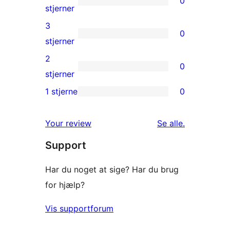
0
stjernet
0
stjerner
anmeldelse
4-
3
0
stjernet
0
stjerner
anmeldelser
3-
2
0
stjernet
0
stjerner
anmeldelser
2-
1 stjerne
0
0
stjernet
1-
anmeldelser
anmeldelser
Your review
Se alle
.
stjernet
Support
anmeldelser
Har du noget at sige? Har du brug
for hjælp?
Vis supportforum