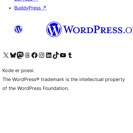
BuddyPress
↗
Besøg vores X (tidligere Twitter) konto
Besøg vores Bluesky-konto
Besøg vores Mastodon konto
Besøg vores Threads-konto
Besøg vores Facebook side
Besøg vores Instagram konto
Besøg vores LinkedIn konto
Besøg vores TikTok-konto
Besøg vores YouTube-kanal
Besøg vores Tumblr-konto
Kode er poesi.
The WordPress® trademark is the intellectual property
of the WordPress Foundation.