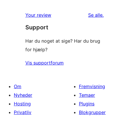
0
stjernet
1-
anmeldelser
anmeldelser
Your review
Se alle
.
stjernet
Support
anmeldelser
Har du noget at sige? Har du brug
for hjælp?
Vis supportforum
Om
Fremvisning
Nyheder
Temaer
Hosting
Plugins
Privatliv
Blokgrupper