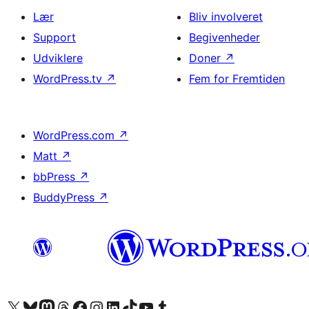
Lær
Bliv involveret
Support
Begivenheder
Udviklere
Doner
↗
WordPress.tv
↗
Fem for Fremtiden
WordPress.com
↗
Matt
↗
bbPress
↗
BuddyPress
↗
Besøg vores X (tidligere Twitter) konto
Besøg vores Bluesky-konto
Besøg vores Mastodon konto
Besøg vores Threads-konto
Besøg vores Facebook side
Besøg vores Instagram konto
Besøg vores LinkedIn konto
Besøg vores TikTok-konto
Besøg vores YouTube-kanal
Besøg vores Tumblr-konto