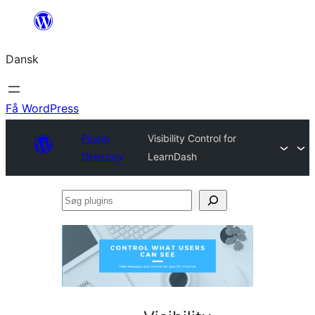
Spring
til
Dansk
indhold
Få WordPress
Plugin
Visibility Control for
Directory
LearnDash
Søg
plugins