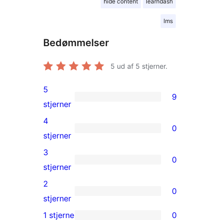
hide content
learndash
lms
Bedømmelser
5
ud af 5 stjerner.
5
9
9
stjerner
5-
4
0
stjernet
0
stjerner
anmeldelser
4-
3
0
stjernet
0
stjerner
anmeldelser
3-
2
0
stjernet
0
stjerner
anmeldelser
2-
1 stjerne
0