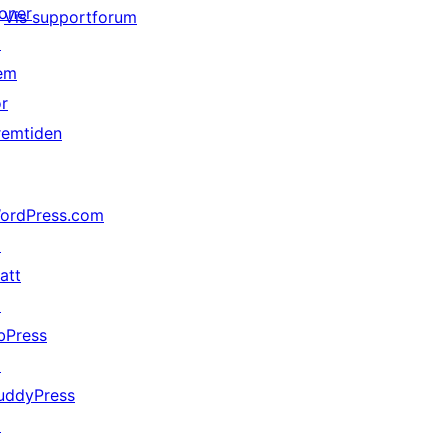
oner
Vis supportforum
↗
em
or
remtiden
ordPress.com
↗
att
↗
bPress
↗
uddyPress
↗