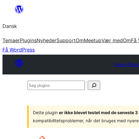
Spring
til
Dansk
indhold
Temaer
Plugins
Nyheder
Support
Om
Meetup
Vær med
Om
Få 
Få WordPress
Plugin Direc
Søg
plugins
Dette plugin
er ikke blevet testet med de seneste 
kompatibilitetsproblemer, når det bruges med nyere