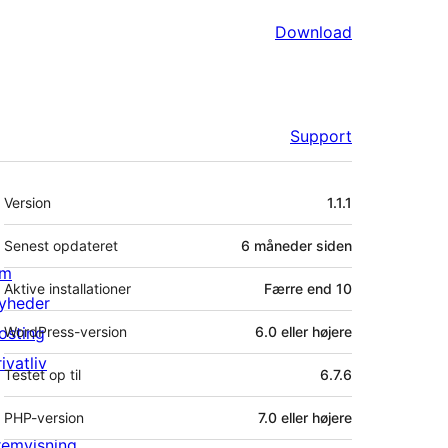
Download
Support
Meta
Version
1.1.1
Senest opdateret
6 måneder
siden
m
Aktive installationer
Færre end 10
yheder
osting
WordPress-version
6.0 eller højere
ivatliv
Testet op til
6.7.6
PHP-version
7.0 eller højere
remvisning