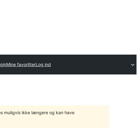
gin
Mine favoritter
Log ind
tes muligvis ikke længere og kan have