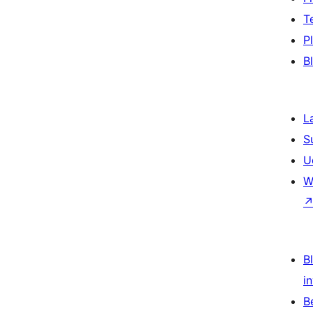
T
P
B
L
S
U
W
Bl
i
B