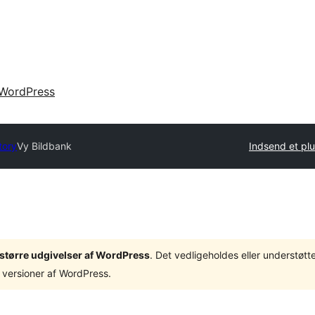
WordPress
tory
Vy Bildbank
Indsend et plu
3 større udgivelser af WordPress
. Det vedligeholdes eller understøt
 versioner af WordPress.