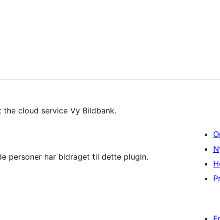
 the cloud service Vy Bildbank.
O
N
 personer har bidraget til dette plugin.
H
Pr
F