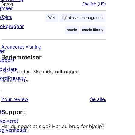
Sprog
English (US)
emaer
lugins
Tags
DAM
digital asset management
lokgrupper
media
media library
Avanceret visning
ær
Bedømmelser
upport
dviklere
Der er endnu ikke indsendt nogen
ordPress.tv
anmeldelser.
↗
anmeldelser
Your review
Se alle
.
Support
iv
nvolveret
Har du noget at sige? Har du brug for hjælp?
egivenheder