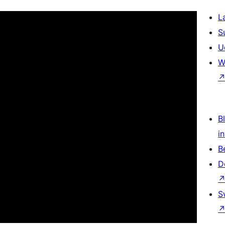
L
S
U
W
Bl
i
B
D
S