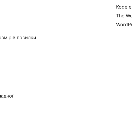
Kode er
The Wo
WordPr
озмірів посилки
ладної