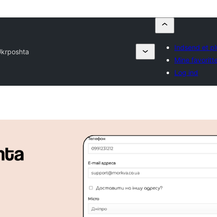
Indsend et pl
krposhta
Mine favoritt
Log ind