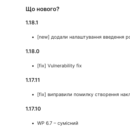
Що нового?
1.18.1
[new] додали налаштування введення р
1.18.0
[fix] Vulnerability fix
1.17.11
[fix] виправили помилку створення нак
1.17.10
WP 6.7 – сумісний