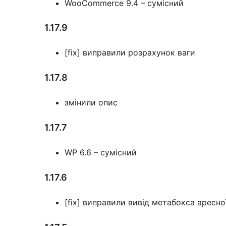
WooCommerce 9.4 – сумісний
1.17.9
[fix] виправили розрахунок ваги
1.17.8
змінили опис
1.17.7
WP 6.6 – сумісний
1.17.6
[fix] виправили вивід метабокса аресно