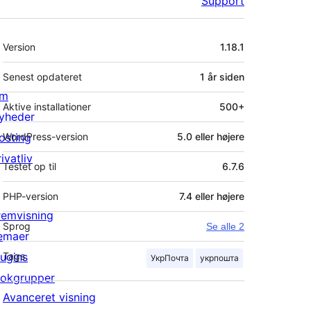
Support
Meta
Version
1.18.1
Senest opdateret
1 år
siden
m
Aktive installationer
500+
yheder
osting
WordPress-version
5.0 eller højere
ivatliv
Testet op til
6.7.6
PHP-version
7.4 eller højere
remvisning
Sprog
Se alle 2
emaer
lugins
Tags
УкрПочта
укрпошта
lokgrupper
Avanceret visning