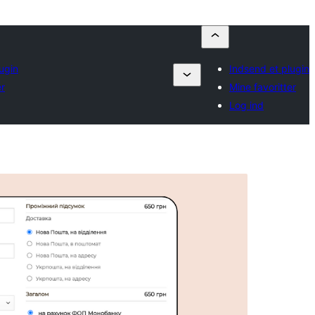
ugin
Indsend et plugin
er
Mine favoritter
Log ind