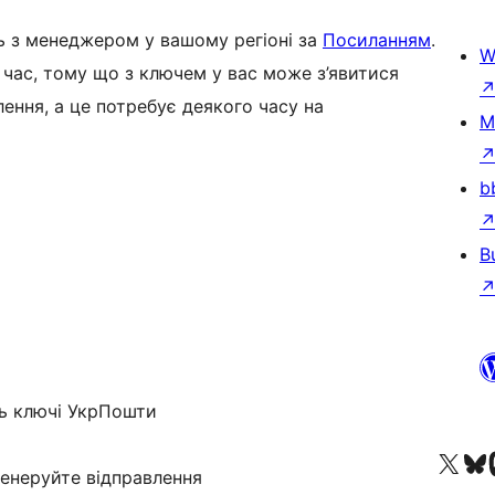
сь з менеджером у вашому регіоні за
Посиланням
.
W
час, тому що з ключем у вас може з’явитися
ення, а це потребує деякого часу на
M
b
B
ть ключі УкрПошти
Besøg vores X (tidligere Twitter) 
Besøg vores 
Be
генеруйте відправлення