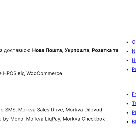
O
 з доставкою
Нова Пошта
,
Укрпошта
,
Розетка та
N
H
Pr
е HPOS від WooCommerce
F
T
bo SMS, Morkva Sales Drive, Morkva Dilovod
P
ta by Mono, Morkva LiqPay, Morkva Checkbox
B