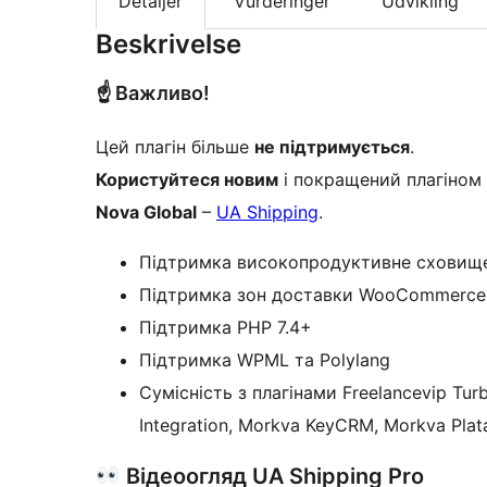
Detaljer
Vurderinger
Udvikling
Beskrivelse
☝️ Важливо!
Цей плагін більше
не підтримується
.
Користуйтеся новим
і покращений плагіном
Nova Global
–
UA Shipping
.
Підтримка високопродуктивне сховищ
Підтримка зон доставки WooCommerce
Підтримка PHP 7.4+
Підтримка WPML та Polylang
Сумісність з плагінами Freelancevip Tur
Integration, Morkva KeyCRM, Morkva Pla
Відеоогляд UA Shipping Pro