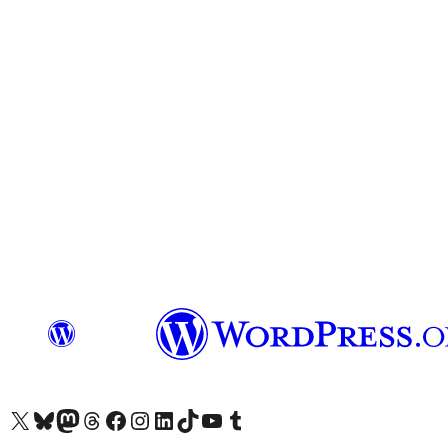
Besøg vores X (tidligere Twitter) konto
Besøg vores Bluesky-konto
Besøg vores Mastodon konto
Besøg vores Threads-konto
Besøg vores Facebook side
Besøg vores Instagram konto
Besøg vores LinkedIn konto
Besøg vores TikTok-konto
Besøg vores YouTube-kanal
Besøg vores Tumblr-konto