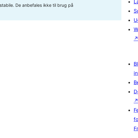
L
stabile. De anbefales ikke til brug på
S
U
W
Bl
i
B
D
F
f
F