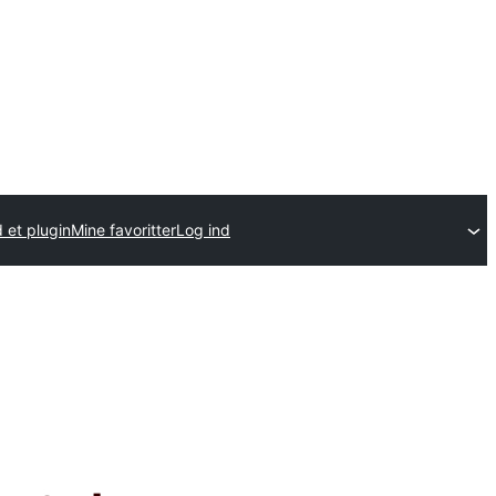
 et plugin
Mine favoritter
Log ind