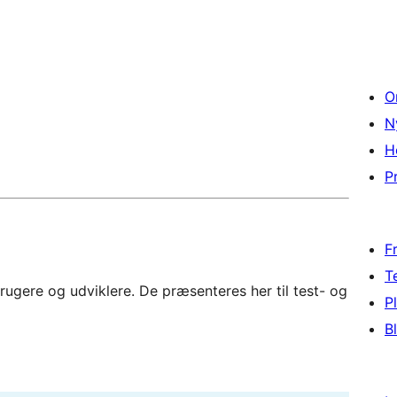
O
N
H
Pr
F
T
rugere og udviklere. De præsenteres her til test- og
P
B