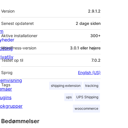
Meta
Version
2.9.1.2
Senest opdateret
2 dage
siden
m
Aktive installationer
300+
yheder
osting
WordPress-version
3.0.1 eller højere
ivatliv
Testet op til
7.0.2
Sprog
English (US)
remvisning
Tags
shipping extension
tracking
emaer
lugins
ups
UPS Shipping
lokgrupper
woocommerce
Bedømmelser