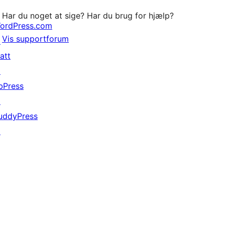
Har du noget at sige? Har du brug for hjælp?
ordPress.com
Vis supportforum
↗
att
↗
bPress
↗
uddyPress
↗