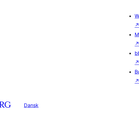
W
M
b
B
Dansk