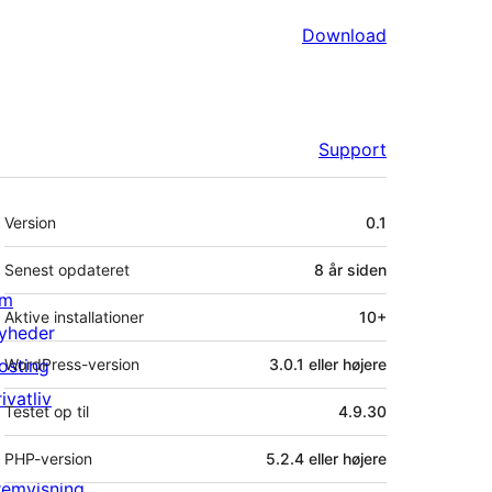
Download
Support
Meta
Version
0.1
Senest opdateret
8 år
siden
m
Aktive installationer
10+
yheder
osting
WordPress-version
3.0.1 eller højere
ivatliv
Testet op til
4.9.30
PHP-version
5.2.4 eller højere
remvisning