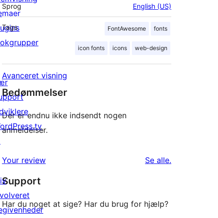
Sprog
English (US)
emaer
lugins
Tags
FontAwesome
fonts
lokgrupper
icon fonts
icons
web-design
Avanceret visning
ær
Bedømmelser
upport
dviklere
Der er endnu ikke indsendt nogen
ordPress.tv
anmeldelser.
↗
anmeldelser
Your review
Se alle
.
Support
iv
nvolveret
Har du noget at sige? Har du brug for hjælp?
egivenheder