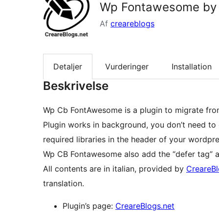
Wp Fontawesome by 
Af
creareblogs
Detaljer
Vurderinger
Installation
Beskrivelse
Wp Cb FontAwesome is a plugin to migrate fr
Plugin works in background, you don’t need to d
required libraries in the header of your wordpres
Wp CB Fontawesome also add the “defer tag” a
All contents are in italian, provided by
CreareBl
translation.
Plugin’s page:
CreareBlogs.net