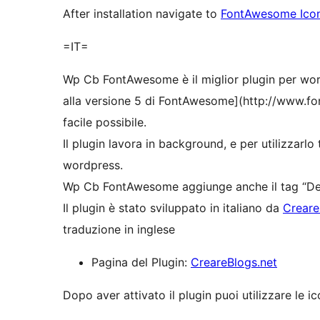
After installation navigate to
FontAwesome Ico
=IT=
Wp Cb FontAwesome è il miglior plugin per word
alla versione 5 di FontAwesome](http://www.f
facile possibile.
Il plugin lavora in background, e per utilizzarlo 
wordpress.
Wp Cb FontAwesome aggiunge anche il tag “De
Il plugin è stato sviluppato in italiano da
Creare
traduzione in inglese
Pagina del Plugin:
CreareBlogs.net
Dopo aver attivato il plugin puoi utilizzare le i