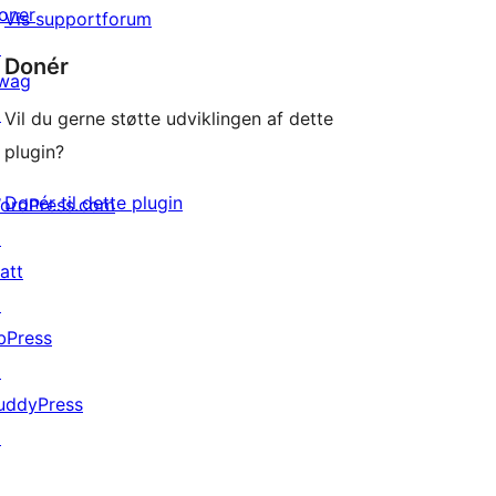
oner
Vis supportforum
↗
Donér
wag
↗
Vil du gerne støtte udviklingen af dette
plugin?
Donér til dette plugin
ordPress.com
↗
att
↗
bPress
↗
uddyPress
↗