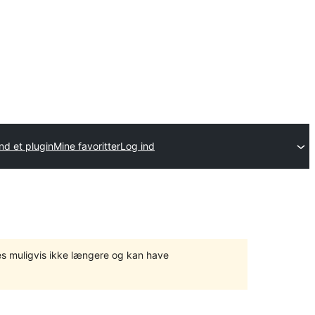
nd et plugin
Mine favoritter
Log ind
tes muligvis ikke længere og kan have