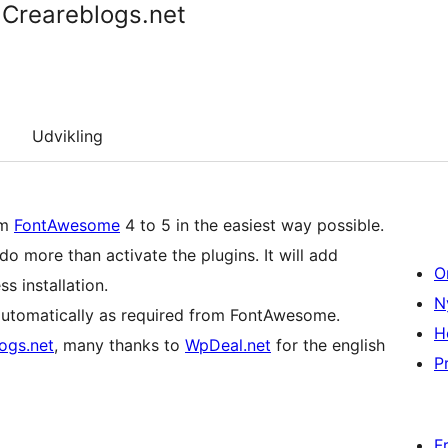
Creareblogs.net
Udvikling
om
FontAwesome
4 to 5 in the easiest way possible.
o more than activate the plugins. It will add
O
s installation.
N
utomatically as required from FontAwesome.
H
ogs.net
, many thanks to
WpDeal.net
for the english
Pr
F