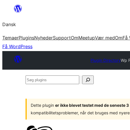
Spring
til
Dansk
indhold
Temaer
Plugins
Nyheder
Support
Om
Meetup
Vær med
Om
Få 
Få WordPress
Plugin Directory
Wp F
Søg
plugins
Dette plugin
er ikke blevet testet med de seneste 
kompatibilitetsproblemer, når det bruges med nyere