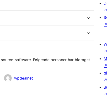
D
S
W
M
source-software. Følgende personer har bidraget
b
wpdealnet
B