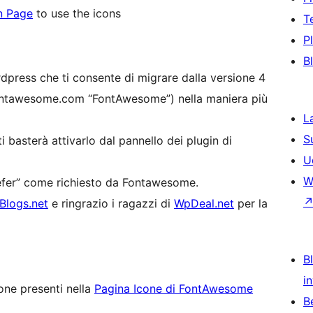
n Page
to use the icons
T
P
B
press che ti consente di migrare dalla versione 4
ontawesome.com “FontAwesome”) nella maniera più
L
S
ti basterà attivarlo dal pannello dei plugin di
U
W
fer” come richiesto da Fontawesome.
Blogs.net
e ringrazio i ragazzi di
WpDeal.net
per la
Bl
i
cone presenti nella
Pagina Icone di FontAwesome
B