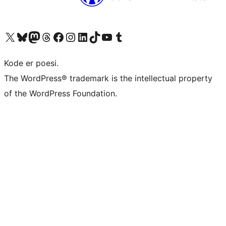
Besøg vores X (tidligere Twitter) konto
Besøg vores Bluesky-konto
Besøg vores Mastodon konto
Besøg vores Threads-konto
Besøg vores Facebook side
Besøg vores Instagram konto
Besøg vores LinkedIn konto
Besøg vores TikTok-konto
Besøg vores YouTube-kanal
Besøg vores Tumblr-konto
Kode er poesi.
The WordPress® trademark is the intellectual property
of the WordPress Foundation.