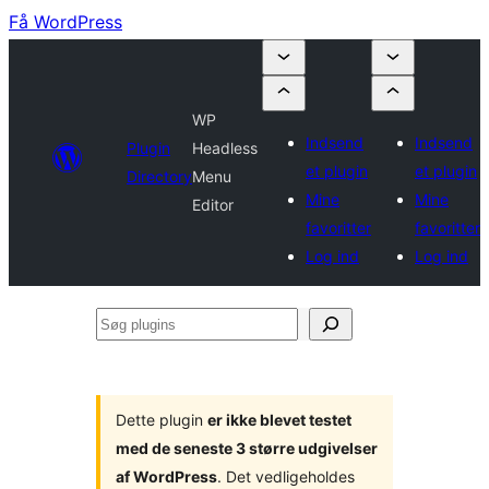
Få WordPress
WP
Indsend
Indsend
Plugin
Headless
et plugin
et plugin
Directory
Menu
Mine
Mine
Editor
favoritter
favoritter
Log ind
Log ind
Søg
plugins
Dette plugin
er ikke blevet testet
med de seneste 3 større udgivelser
af WordPress
. Det vedligeholdes