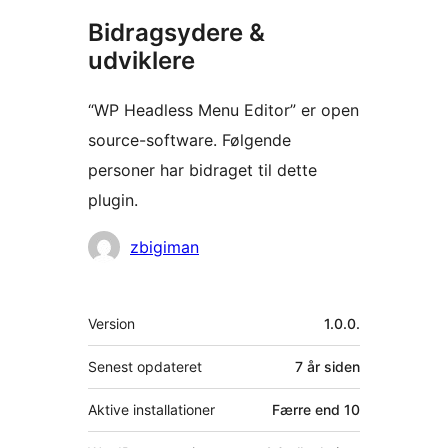
Bidragsydere &
udviklere
“WP Headless Menu Editor” er open
source-software. Følgende
personer har bidraget til dette
plugin.
Bidragsydere
zbigiman
Meta
Version
1.0.0.
Senest opdateret
7 år
siden
Aktive installationer
Færre end 10