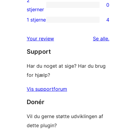
2
0
stjernet
0
stjerner
anmeldelser
2-
1 stjerne
4
4
stjernet
1-
anmeldelser
anmeldelser
Your review
Se alle
.
stjernet
Support
anmeldelser
Har du noget at sige? Har du brug
for hjælp?
Vis supportforum
Donér
Vil du gerne støtte udviklingen af
dette plugin?