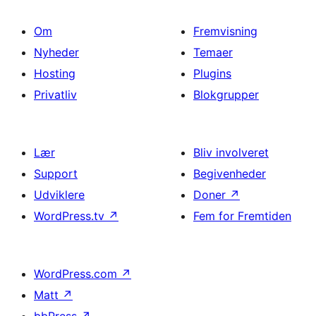
Om
Fremvisning
Nyheder
Temaer
Hosting
Plugins
Privatliv
Blokgrupper
Lær
Bliv involveret
Support
Begivenheder
Udviklere
Doner
↗
WordPress.tv
↗
Fem for Fremtiden
WordPress.com
↗
Matt
↗
bbPress
↗