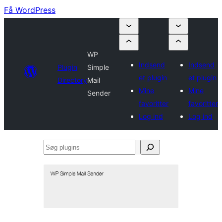
Få WordPress
WP
Indsend
Indsend
Plugin
Simple
et plugin
et plugin
Directory
Mail
Mine
Mine
Sender
favoritter
favoritter
Log ind
Log ind
Søg
plugins