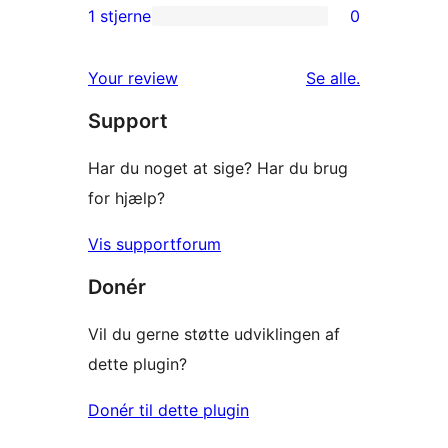
anmeldelser
2-
1 stjerne
0
0
stjernet
1-
anmeldelser
anmeldelser
Your review
Se alle
.
stjernet
Support
anmeldelser
Har du noget at sige? Har du brug
for hjælp?
Vis supportforum
Donér
Vil du gerne støtte udviklingen af
dette plugin?
Donér til dette plugin