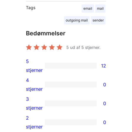
Tags
email
mail
outgoing mail
sender
Bedømmelser
5
ud af 5 stjerner.
5
12
12
stjerner
5-
4
0
stjernet
0
stjerner
anmeldelser
4-
3
0
stjernet
0
stjerner
anmeldelser
3-
2
0
stjernet
0
stjerner