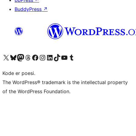
BuddyPress
↗
Besøg vores X (tidligere Twitter) konto
Besøg vores Bluesky-konto
Besøg vores Mastodon konto
Besøg vores Threads-konto
Besøg vores Facebook side
Besøg vores Instagram konto
Besøg vores LinkedIn konto
Besøg vores TikTok-konto
Besøg vores YouTube-kanal
Besøg vores Tumblr-konto
Kode er poesi.
The WordPress® trademark is the intellectual property
of the WordPress Foundation.