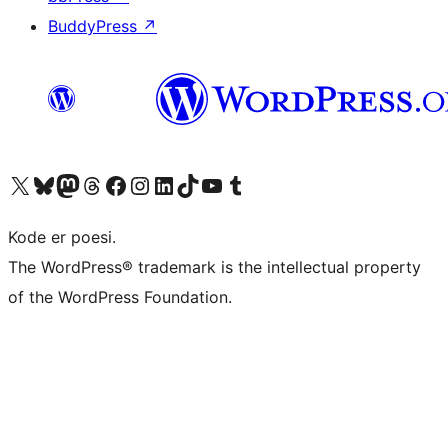
BuddyPress
↗
Besøg vores X (tidligere Twitter) konto
Besøg vores Bluesky-konto
Besøg vores Mastodon konto
Besøg vores Threads-konto
Besøg vores Facebook side
Besøg vores Instagram konto
Besøg vores LinkedIn konto
Besøg vores TikTok-konto
Besøg vores YouTube-kanal
Besøg vores Tumblr-konto
Kode er poesi.
The WordPress® trademark is the intellectual property
of the WordPress Foundation.