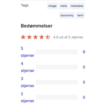
Tags
image
meta
metadata
taxonomy
term
Bedømmelser
4.6
ud af 5 stjerner.
5
9
9
stjerner
5-
4
0
stjernet
0
stjerner
anmeldelser
4-
3
0
stjernet
0
stjerner
anmeldelser
3-
2
0
stjernet
0
stjerner