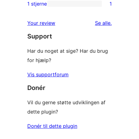
anmeldelser
2-
1 stjerne
1
1
stjernet
1-
anmeldelser
anmeldelser
Your review
Se alle
.
stjernet
Support
anmeldelse
Har du noget at sige? Har du brug
for hjælp?
Vis supportforum
Donér
Vil du gerne støtte udviklingen af
dette plugin?
Donér til dette plugin