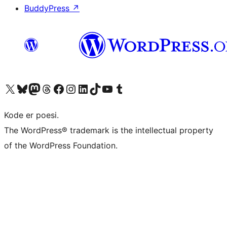
BuddyPress
↗
Besøg vores X (tidligere Twitter) konto
Besøg vores Bluesky-konto
Besøg vores Mastodon konto
Besøg vores Threads-konto
Besøg vores Facebook side
Besøg vores Instagram konto
Besøg vores LinkedIn konto
Besøg vores TikTok-konto
Besøg vores YouTube-kanal
Besøg vores Tumblr-konto
Kode er poesi.
The WordPress® trademark is the intellectual property
of the WordPress Foundation.