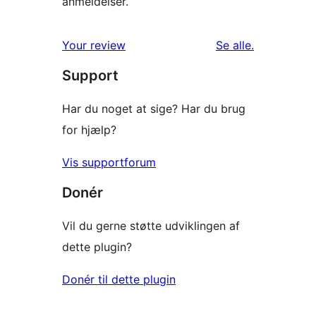
anmeldelser.
anmeldelser
Your review
Se alle
.
Support
Har du noget at sige? Har du brug
for hjælp?
Vis supportforum
Donér
Vil du gerne støtte udviklingen af
dette plugin?
Donér til dette plugin