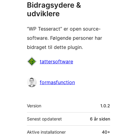
Bidragsydere &
udviklere
“WP Tesseract” er open source-
software. Følgende personer har
bidraget til dette plugin.
Bidragsydere
tattersoftware
formasfunction
Meta
Version
1.0.2
Senest opdateret
6 år
siden
Aktive installationer
40+