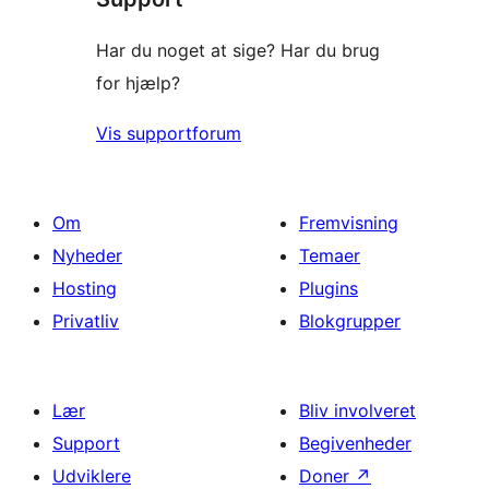
Har du noget at sige? Har du brug
for hjælp?
Vis supportforum
Om
Fremvisning
Nyheder
Temaer
Hosting
Plugins
Privatliv
Blokgrupper
Lær
Bliv involveret
Support
Begivenheder
Udviklere
Doner
↗