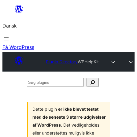
Spring
til
Dansk
indhold
Få WordPress
Plugin Directory
WPHelpKit
Søg
plugins
Dette plugin
er ikke blevet testet
med de seneste 3 større udgivelser
af WordPress
. Det vedligeholdes
eller understøttes muligvis ikke