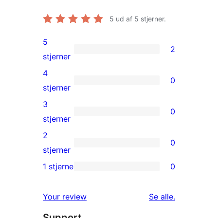
5
ud af 5 stjerner.
5
2
2
stjerner
5-
4
0
stjernet
0
stjerner
anmeldelser
4-
3
0
stjernet
0
stjerner
anmeldelser
3-
2
0
stjernet
0
stjerner
anmeldelser
2-
1 stjerne
0
0
stjernet
1-
anmeldelser
anmeldelser
Your review
Se alle
.
stjernet
Support
anmeldelser