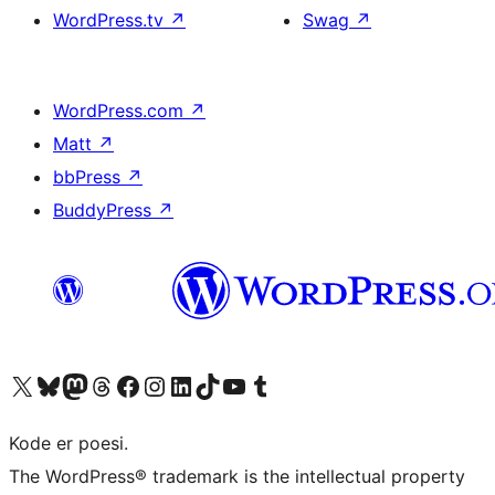
WordPress.tv
↗
Swag
↗
WordPress.com
↗
Matt
↗
bbPress
↗
BuddyPress
↗
Besøg vores X (tidligere Twitter) konto
Besøg vores Bluesky-konto
Besøg vores Mastodon konto
Besøg vores Threads-konto
Besøg vores Facebook side
Besøg vores Instagram konto
Besøg vores LinkedIn konto
Besøg vores TikTok-konto
Besøg vores YouTube-kanal
Besøg vores Tumblr-konto
Kode er poesi.
The WordPress® trademark is the intellectual property