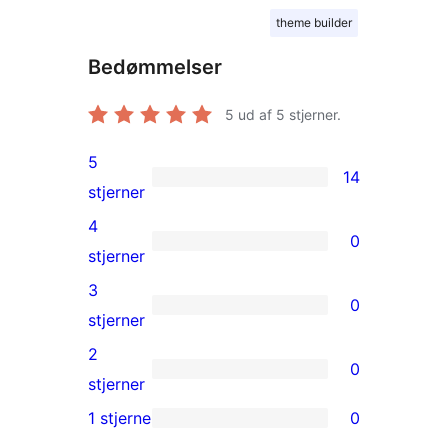
theme builder
Bedømmelser
5
ud af 5 stjerner.
5
14
14
stjerner
5-
4
0
stjernet
0
stjerner
anmeldelser
4-
3
0
stjernet
0
stjerner
anmeldelser
3-
2
0
stjernet
0
stjerner
anmeldelser
2-
1 stjerne
0
0
stjernet