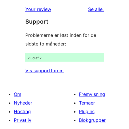
1-
anmeldelser
anmeldelser
Your review
Se alle
.
stjernet
Support
anmeldelser
Problemerne er løst inden for de
sidste to måneder:
2 ud af 2
Vis supportforum
Om
Fremvisning
Nyheder
Temaer
Hosting
Plugins
Privatliv
Blokgrupper