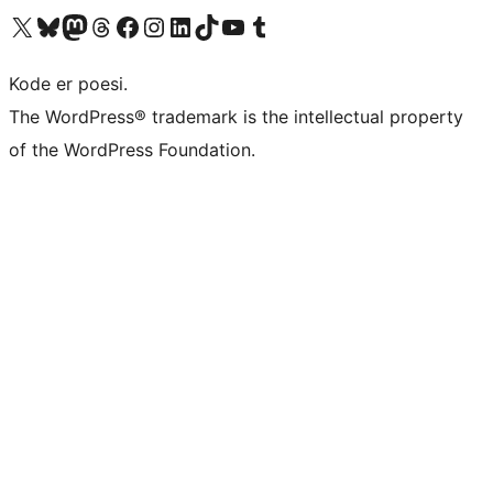
Besøg vores X (tidligere Twitter) konto
Besøg vores Bluesky-konto
Besøg vores Mastodon konto
Besøg vores Threads-konto
Besøg vores Facebook side
Besøg vores Instagram konto
Besøg vores LinkedIn konto
Besøg vores TikTok-konto
Besøg vores YouTube-kanal
Besøg vores Tumblr-konto
Kode er poesi.
The WordPress® trademark is the intellectual property
of the WordPress Foundation.