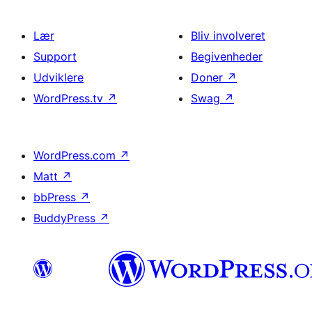
Lær
Bliv involveret
Support
Begivenheder
Udviklere
Doner
↗
WordPress.tv
↗
Swag
↗
WordPress.com
↗
Matt
↗
bbPress
↗
BuddyPress
↗