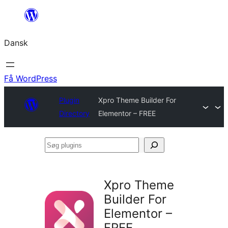
Spring
til
Dansk
indhold
Få WordPress
Plugin
Xpro Theme Builder For
Directory
Elementor – FREE
Søg
plugins
Xpro Theme
Builder For
Elementor –
FREE