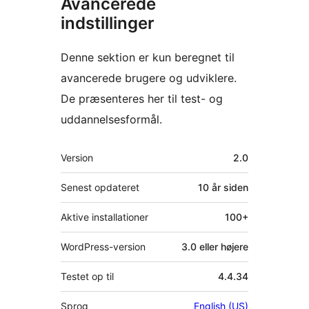
Avancerede
indstillinger
Denne sektion er kun beregnet til
avancerede brugere og udviklere.
De præsenteres her til test- og
uddannelsesformål.
Meta
Version
2.0
Senest opdateret
10 år
siden
Aktive installationer
100+
WordPress-version
3.0 eller højere
Testet op til
4.4.34
Sprog
English (US)