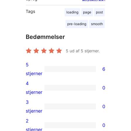
Tags
loading
page
post
pre-loading
smooth
Bedømmelser
5
ud af 5 stjerner.
5
6
6
stjerner
5-
4
0
stjernet
0
stjerner
anmeldelser
4-
3
0
stjernet
0
stjerner
anmeldelser
3-
2
0
stjernet
0
stjerner