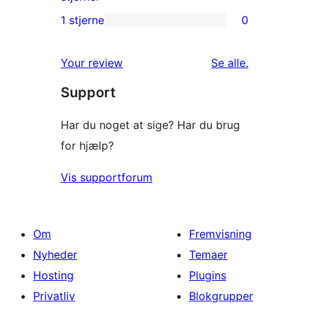
anmeldelser
2-
1 stjerne
0
0
stjernet
1-
anmeldelser
anmeldelser
Your review
Se alle
.
stjernet
Support
anmeldelser
Har du noget at sige? Har du brug
for hjælp?
Vis supportforum
Om
Fremvisning
Nyheder
Temaer
Hosting
Plugins
Privatliv
Blokgrupper