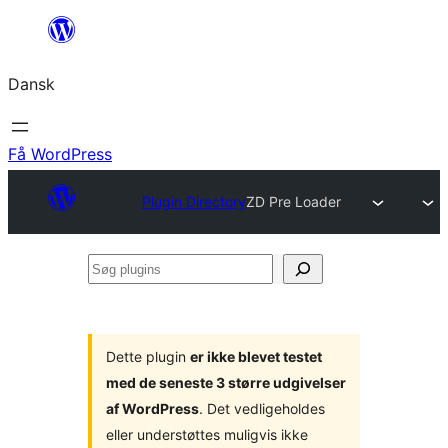
Spring
til
Dansk
indhold
Få WordPress
Plugin Directory
ZD Pre Loader
Søg
plugins
Dette plugin
er ikke blevet testet
med de seneste 3 større udgivelser
af WordPress
. Det vedligeholdes
eller understøttes muligvis ikke