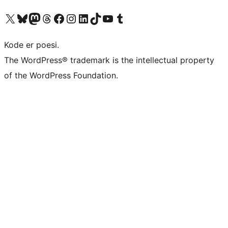
Besøg vores X (tidligere Twitter) konto
Besøg vores Bluesky-konto
Besøg vores Mastodon konto
Besøg vores Threads-konto
Besøg vores Facebook side
Besøg vores Instagram konto
Besøg vores LinkedIn konto
Besøg vores TikTok-konto
Besøg vores YouTube-kanal
Besøg vores Tumblr-konto
Kode er poesi.
The WordPress® trademark is the intellectual property
of the WordPress Foundation.